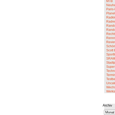
MTB
Neuhe
Paris-
Planet
Radkl
Radre
Rando
Rand
Recht
Renn
Revi
Schön
Scott 
Sportl
SRA
Stadt
Super
Techn
Termi
Testbe
Uncat
Wechs
Werkst
Archiv
Archiv