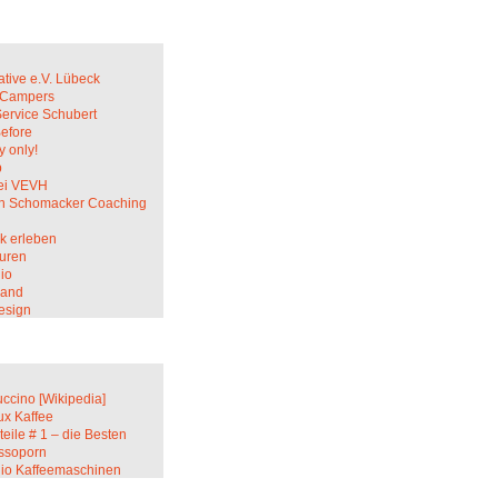
ative e.V. Lübeck
c Campers
Service Schubert
Before
 only!
p
ei VEVH
in Schomacker Coaching
k erleben
uren
io
sand
esign
ccino [Wikipedia]
ux Kaffee
teile # 1 – die Besten
ssoporn
lio Kaffeemaschinen