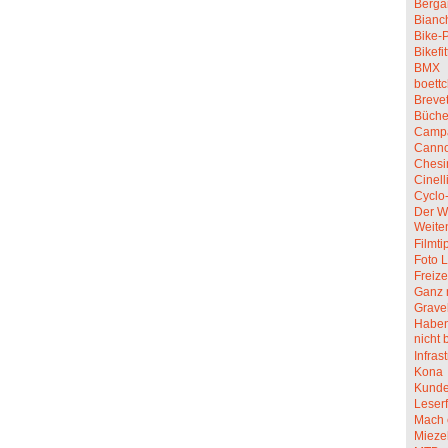
Berga
Bianc
Bike-P
Bikefit
BMX
boettc
Breve
Büche
Camp
Canno
Chesi
Cinell
Cyclo
Der W
Weite
Filmti
Foto L
Freize
Ganz 
Grave
Haben 
nicht 
Infras
Kona
Kunde
Leserf
Mach 
Mieze