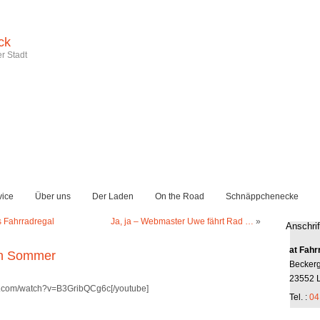
ck
r Stadt
vice
Über uns
Der Laden
On the Road
Schnäppchenecke
s Fahrradregal
Ja, ja – Webmaster Uwe fährt Rad …
»
Anschrif
at Fahr
en Sommer
Becker
23552 
be.com/watch?v=B3GribQCg6c[/youtube]
Tel. :
04