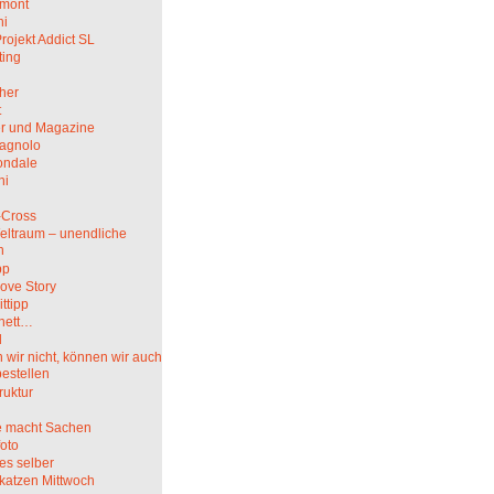
mont
hi
rojekt Addict SL
ting
her
t
r und Magazine
agnolo
ndale
ni
i
-Cross
eltraum – unendliche
n
pp
ove Story
ittipp
nett…
l
wir nicht, können wir auch
bestellen
truktur
 macht Sachen
oto
es selber
katzen Mittwoch