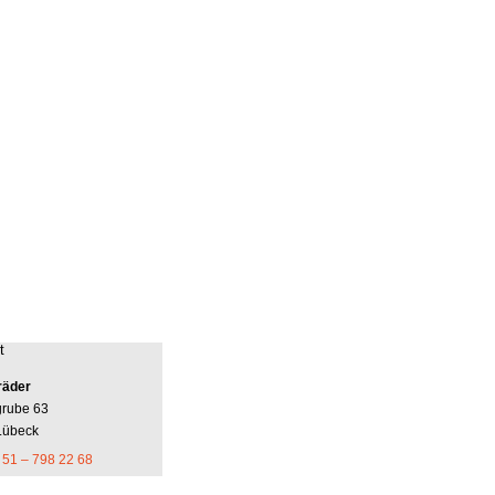
t
räder
grube 63
Lübeck
 51 – 798 22 68