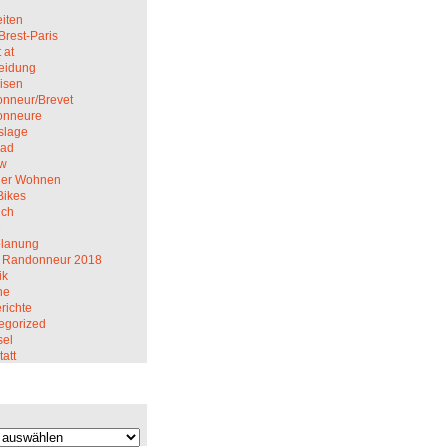
iten
Brest-Paris
 at
eidung
isen
nneur/Brevet
onneure
slage
rad
ew
er Wohnen
Bikes
ich
M
planung
 Randonneur 2018
ik
ne
richte
egorized
el
att