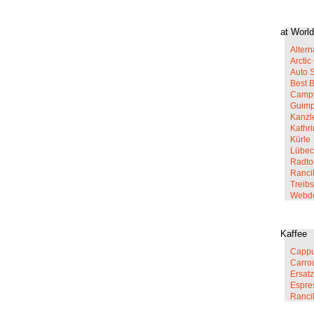
at World
Altern
Arcti
Auto 
Best 
Campy
Guim
Kanzl
Kathr
Kürle
Lübec
Radto
Rancil
Treib
Webd
Kaffee
Cappu
Carro
Ersatz
Espre
Ranci