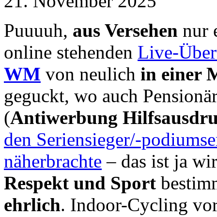
21. November 2025
Puuuuh,
aus Versehen
nur 
online stehenden
Live-Über
WM
von neulich
in einer
geguckt, wo auch Pensionä
(
Antiwerbung Hilfsausdr
den Seriensieger/-podiumse
näherbrachte
– das ist ja wir
Respekt und Sport
bestimm
ehrlich
. Indoor-Cycling v