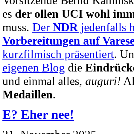
Vorsitzende Bernd Kaminsk
es
der ollen UCI wohl imme
muss.
Der
NDR
jedenfalls 
Vorbereitungen auf Vares
kurzfilmisch präsentiert
. U
eigenen Blog
die
Eindrücke
und einmal alles,
auguri!
Al
Medaillen
.
E? Eher nee!