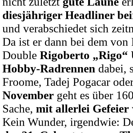
nicht zuletzt
gute Laune
er
diesjähriger Headliner be
und verabschiedet sich zei
Da ist er dann bei dem von
Double
Rigoberto „Rigo“
Hobby-Radrennen
dabei, 
Froome, Tadej Pogacar ode
November
geht es über 16
Sache,
mit allerlei Gefeier
Kein Wunder, irgendwie: De