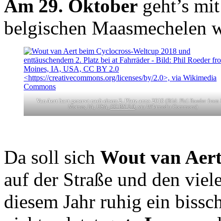
Am 29. Oktober
geht’s mi
belgischen Maasmechelen we
Van Aert hart genervt nach einem 2. Platz anno 2018
(Bild: Phil Roeder from
Moines, IA, USA,
CC BY 2.0
, via Wikimedia Commons)
Da soll sich
Wout van Aert 
auf der Straße und den viel
diesem Jahr ruhig ein biss