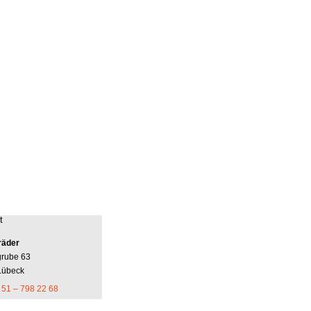
t
räder
grube 63
Lübeck
 51 – 798 22 68