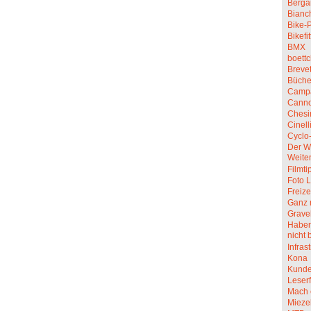
Berga
Bianc
Bike-P
Bikefit
BMX
boettc
Breve
Büche
Camp
Canno
Chesi
Cinell
Cyclo
Der W
Weite
Filmti
Foto L
Freize
Ganz 
Grave
Haben 
nicht 
Infras
Kona
Kunde
Leserf
Mach 
Mieze