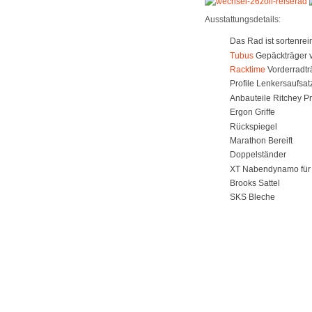
Ausstattungsdetails:
Das Rad ist sortenre
Tubus
Gepäckträger v
Racktime
Vorderradtr
Profile Lenkersaufsat
Anbauteile Ritchey P
Ergon Griffe
Rückspiegel
Marathon Bereift
Doppelständer
XT Nabendynamo für
Brooks Sattel
SKS Bleche