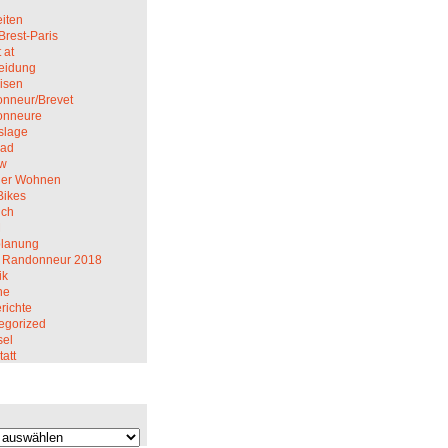
iten
Brest-Paris
 at
eidung
isen
nneur/Brevet
onneure
slage
rad
ew
er Wohnen
Bikes
ich
M
planung
 Randonneur 2018
ik
ne
richte
egorized
el
att