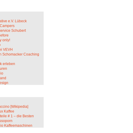
ative e.V. Lübeck
c Campers
Service Schubert
Before
 only!
p
ei VEVH
in Schomacker Coaching
k erleben
uren
io
sand
esign
ccino [Wikipedia]
ux Kaffee
teile # 1 – die Besten
ssoporn
lio Kaffeemaschinen