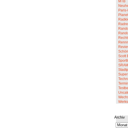
MTB
Neuhe
Paris-
Planet
Radkl
Radre
Rando
Rand
Recht
Renn
Revi
Schön
Scott 
Sportl
SRA
Stadt
Super
Techn
Termi
Testbe
Uncat
Wechs
Werkst
Archiv
Archiv