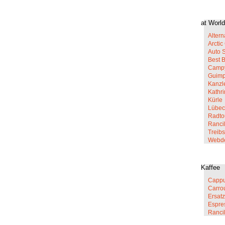
at World
Altern
Arcti
Auto 
Best 
Campy
Guim
Kanzl
Kathr
Kürle
Lübec
Radto
Rancil
Treib
Webd
Kaffee
Cappu
Carro
Ersatz
Espre
Ranci