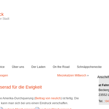
ck
r Stadt
vice
Über uns
Der Laden
On the Road
Schnäppchenecke
nwagen
Miezekatzen Mittwoch
»
Anschrif
at Fahr
iserad für die Ewigkeit
Becker
23552 
ie Amerika-Durchquerung (
Beitrag von neulich
) ist fertig. Die
Tel. :
04
h kann man sich bei uns einen Eindruck verschaffen.