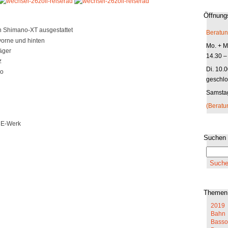
Öffnung
in Shimano-XT ausgestattet
Beratun
orne und hinten
Mo. + Mi
äger
14.30 –
z
Di. 10.
ro
geschlo
Samstag
(Beratu
 E-Werk
Suchen
Themen
2019
Bahn
Basso