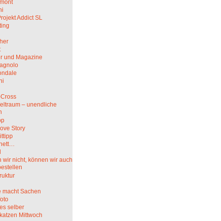
mont
hi
rojekt Addict SL
ting
her
t
r und Magazine
agnolo
ndale
ni
i
-Cross
eltraum – unendliche
n
pp
ove Story
ittipp
nett…
l
wir nicht, können wir auch
bestellen
truktur
 macht Sachen
oto
es selber
katzen Mittwoch