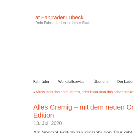
at Fahrräder Lübeck
Dein Fahrradladen in deiner Stadt
Fahrräder
Werkstattservice
Über uns
Der Lade
«
Muss man das noch fahren, oder kann man das schon trink
Alles Cremig – mit dem neuen C
Edition
13. Juli 2020
Als Special Edition zur diesjährigen Tour gibt 