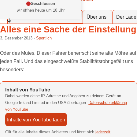
Zum Inhalt springen
Geschlossen
at Fahrräder Lübeck
wir öffnen heute um 10 Uhr
Dein Fahrradladen in deiner Stadt
Werkstattservice
Fahrräder
Über uns
Der Lade
Öffnungszeiten einklappen
Alles eine Sache der Einstellung
3. Dezember 2013
Sportlich
Oder des Mutes. Dieser Fahrer beherrscht seine alte Möhre auf
jeden Fall. Und das eingeschweißte Stabilitätsrohr gefällt uns
besonders:
Inhalt von YouTube
Dabei werden deine IP-Adresse und Angaben zu deinem Gerät an
Google Ireland Limited in den USA übertragen.
Datenschutzerklärung
von YouTube
Inhalte von YouTube laden
Gilt für alle Inhalte dieses Anbieters und lässt sich
jederzeit