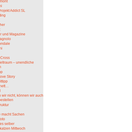
mont
hi
rojekt Addict SL
ting
her
t
r und Magazine
agnolo
ndale
ni
i
-Cross
eltraum – unendliche
n
pp
ove Story
ittipp
nett…
l
wir nicht, können wir auch
bestellen
truktur
 macht Sachen
oto
es selber
katzen Mittwoch