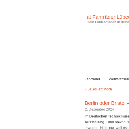
at Fahrräder Lübe
Dein Fahrradladen in deine
Fahrräder
Werkstattser
«
Ja, es lebt noch
Berlin oder Bristo
2. Dezember 2024
Im
Deutschen Technikmuse
Ausstellung
– und obwohl s
erwogen. Nicht nur, weil e