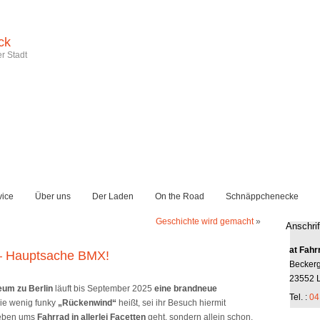
ck
r Stadt
vice
Über uns
Der Laden
On the Road
Schnäppchenecke
Geschichte wird gemacht
»
Anschrif
at Fahr
l – Hauptsache BMX!
Becker
23552 
um zu Berlin
läuft bis September 2025
eine brandneue
Tel. :
04
ie wenig funky
„Rückenwind“
heißt, sei ihr Besuch hiermit
s eben ums
Fahrrad in allerlei Facetten
geht, sondern allein schon,