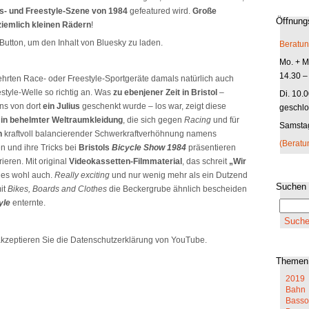
s- und Freestyle-Szene von 1984
gefeatured wird.
Große
Öffnung
 ziemlich kleinen Rädern
!
Button, um den Inhalt von Bluesky zu laden.
Beratun
Mo. + Mi
14.30 –
hrten Race- oder Freestyle-Sportgeräte damals natürlich auch
festyle-Welle so richtig an. Was
zu ebenjener Zeit in Bristol
–
Di. 10.
ns von dort
ein Julius
geschenkt wurde – los war, zeigt diese
geschlo
s
in behelmter Weltraumkleidung
, die sich gegen
Racing
und für
Samstag
n
kraftvoll balancierender Schwerkraftverhöhnung namens
(Beratu
 und ihre Tricks bei
Bristols
Bicycle Show
1984
präsentieren
ieren. Mit original
Videokassetten-Filmmaterial
, das schreit
„Wir
 es wohl auch.
Really exciting
und nur wenig mehr als ein Dutzend
Suchen
it
Bikes, Boards and Clothes
die Beckergrube ähnlich bescheiden
yle
enternte.
kzeptieren Sie die Datenschutzerklärung von YouTube.
Themen
2019
Bahn
Basso