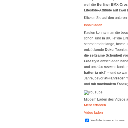
weil die
Berliner BMX-Cros
Lifestyle-Attitude auf zwei
Klicken Sie auf den unteren 
Inhalt laden
Kaufen konnte man die bege
schon, und
in UK
lief die Li
sehrsehrsehr lange, bevor u
entzückende
Doku
: Teenie
die seltsame Schönheit vo
Freestyle
entschieden haben
und um
nice rosettes
konkurr
hatten ja nix!“
– und so war
Jahre, bevor
at-Fahrräder
m
und
mit maximalem
Freest
Mit dem Laden des Videos a
Mehr erfahren
Video laden
YouTube immer entsperren