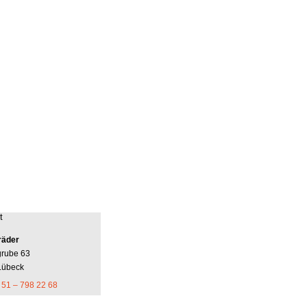
t
räder
grube 63
Lübeck
 51 – 798 22 68