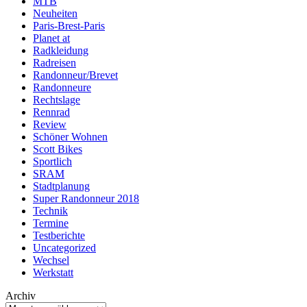
MTB
Neuheiten
Paris-Brest-Paris
Planet at
Radkleidung
Radreisen
Randonneur/Brevet
Randonneure
Rechtslage
Rennrad
Review
Schöner Wohnen
Scott Bikes
Sportlich
SRAM
Stadtplanung
Super Randonneur 2018
Technik
Termine
Testberichte
Uncategorized
Wechsel
Werkstatt
Archiv