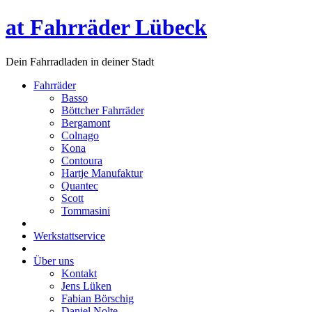
at Fahrräder Lübeck
Dein Fahrradladen in deiner Stadt
Fahrräder
Basso
Böttcher Fahrräder
Bergamont
Colnago
Kona
Contoura
Hartje Manufaktur
Quantec
Scott
Tommasini
Werkstattservice
Über uns
Kontakt
Jens Lüken
Fabian Börschig
Daniel Nolte