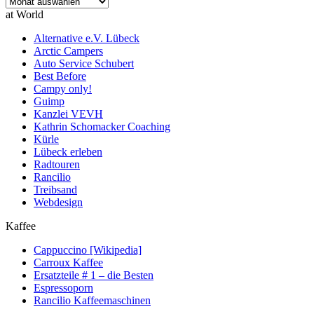
Archiv
at World
Alternative e.V. Lübeck
Arctic Campers
Auto Service Schubert
Best Before
Campy only!
Guimp
Kanzlei VEVH
Kathrin Schomacker Coaching
Kürle
Lübeck erleben
Radtouren
Rancilio
Treibsand
Webdesign
Kaffee
Cappuccino [Wikipedia]
Carroux Kaffee
Ersatzteile # 1 – die Besten
Espressoporn
Rancilio Kaffeemaschinen