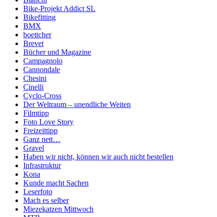
Bike-Projekt Addict SL
Bikefitting
BMX
boettcher
Brevet
Bücher und Magazine
Campagnolo
Cannondale
Chesini
Cinelli
Cyclo-Cross
Der Weltraum – unendliche Weiten
Filmtipp
Foto Love Story
Freizeittipp
Ganz nett…
Gravel
Haben wir nicht, können wir auch nicht bestellen
Infrastruktur
Kona
Kunde macht Sachen
Leserfoto
Mach es selber
Miezekatzen Mittwoch