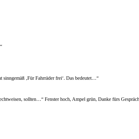
?“
eht sinngemäß ‚Für Fahrräder frei‘. Das bedeutet…“
zurechtweisen, sollten…“ Fenster hoch, Ampel grün, Danke fürs Gesprä