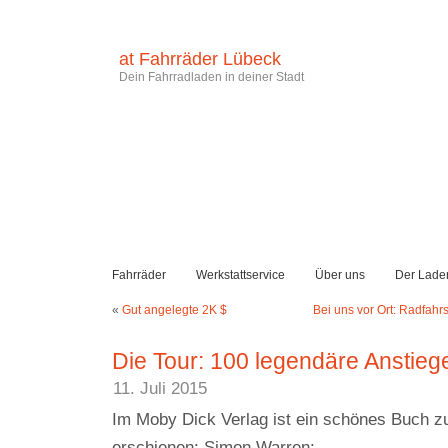
at Fahrräder Lübeck
Dein Fahrradladen in deiner Stadt
Fahrräder
Werkstattservice
Über uns
Der Lade
«
Gut angelegte 2K $
Bei uns vor Ort: Radfahrs
Die Tour: 100 legendäre Anstieg
11. Juli 2015
Im Moby Dick Verlag ist ein schönes Buch z
erschienen: Simon Warren: