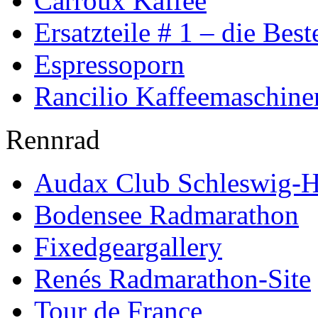
Carroux Kaffee
Ersatzteile # 1 – die Best
Espressoporn
Rancilio Kaffeemaschine
Rennrad
Audax Club Schleswig-H
Bodensee Radmarathon
Fixedgeargallery
Renés Radmarathon-Site
Tour de France