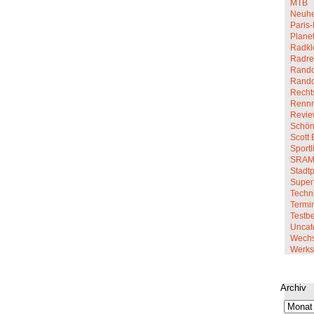
MTB
Neuhe
Paris-
Planet
Radkl
Radre
Rando
Rand
Recht
Renn
Revi
Schön
Scott 
Sportl
SRA
Stadt
Super
Techn
Termi
Testbe
Uncat
Wechs
Werkst
Archiv
Archiv