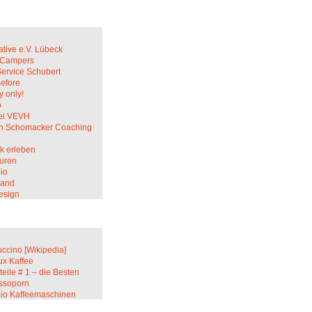
ative e.V. Lübeck
c Campers
Service Schubert
Before
 only!
p
ei VEVH
in Schomacker Coaching
k erleben
uren
io
sand
esign
ccino [Wikipedia]
ux Kaffee
teile # 1 – die Besten
ssoporn
lio Kaffeemaschinen