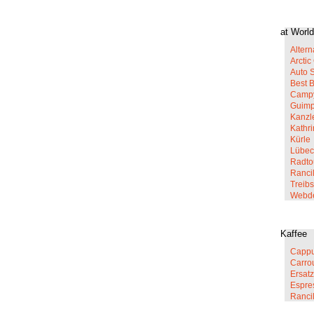
at World
Altern
Arcti
Auto 
Best 
Campy
Guim
Kanzl
Kathr
Kürle
Lübec
Radto
Rancil
Treib
Webd
Kaffee
Cappu
Carro
Ersatz
Espre
Ranci