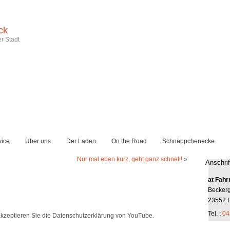
ck
r Stadt
vice
Über uns
Der Laden
On the Road
Schnäppchenecke
Nur mal eben kurz, geht ganz schnell!
»
Anschrif
at Fahr
Becker
23552 
Tel. :
04
kzeptieren Sie die Datenschutzerklärung von YouTube.