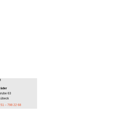
t
räder
grube 63
Lübeck
 51 – 798 22 68