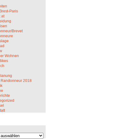
iten
Brest-Paris
 at
eidung
isen
nneur/Brevet
onneure
slage
rad
ew
er Wohnen
Bikes
ich
M
planung
 Randonneur 2018
ik
ne
richte
egorized
el
att