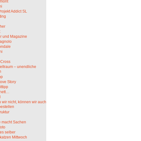
mont
hi
rojekt Addict SL
ting
her
t
r und Magazine
agnolo
ndale
ni
i
-Cross
eltraum – unendliche
n
pp
ove Story
ittipp
nett…
l
wir nicht, können wir auch
bestellen
truktur
 macht Sachen
oto
es selber
katzen Mittwoch