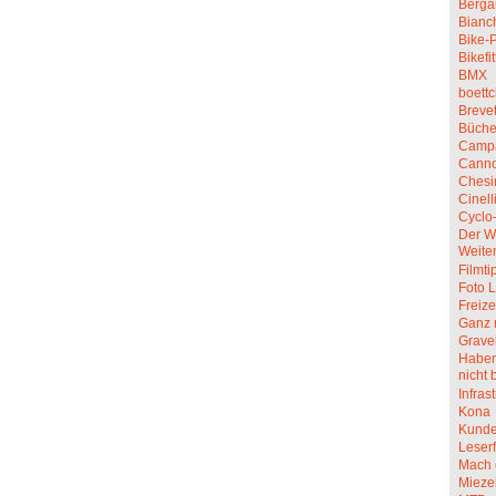
Berga
Bianc
Bike-P
Bikefit
BMX
boettc
Breve
Büche
Camp
Canno
Chesi
Cinell
Cyclo
Der W
Weite
Filmti
Foto L
Freize
Ganz 
Grave
Haben 
nicht 
Infras
Kona
Kunde
Leserf
Mach 
Mieze