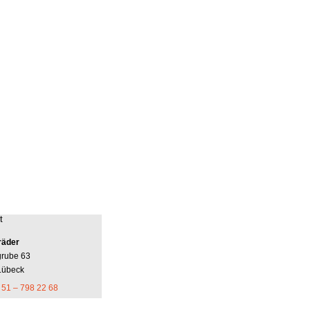
t
räder
grube 63
Lübeck
 51 – 798 22 68