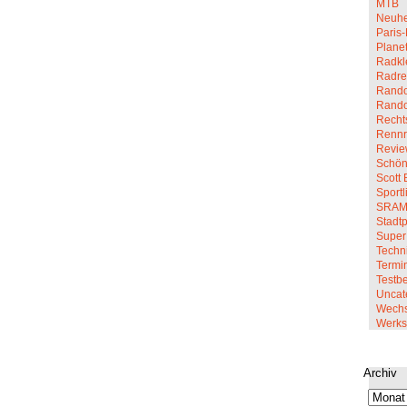
MTB
Neuhe
Paris-
Planet
Radkl
Radre
Rando
Rand
Recht
Renn
Revi
Schön
Scott 
Sportl
SRA
Stadt
Super
Techn
Termi
Testbe
Uncat
Wechs
Werkst
Archiv
Archiv