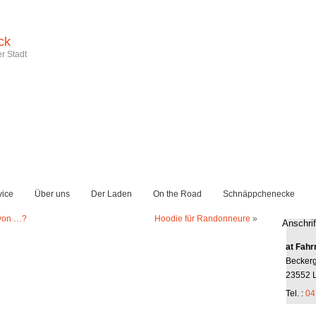
ck
r Stadt
vice
Über uns
Der Laden
On the Road
Schnäppchenecke
 von …?
Hoodie für Randonneure
»
Anschrif
at Fahr
Becker
23552 
Tel. :
04