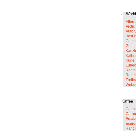
at World
Altern
Arcti
Auto 
Best 
Campy
Guim
Kanzl
Kathr
Kürle
Lübec
Radto
Rancil
Treib
Webd
Kaffee
Cappu
Carro
Ersatz
Espre
Ranci