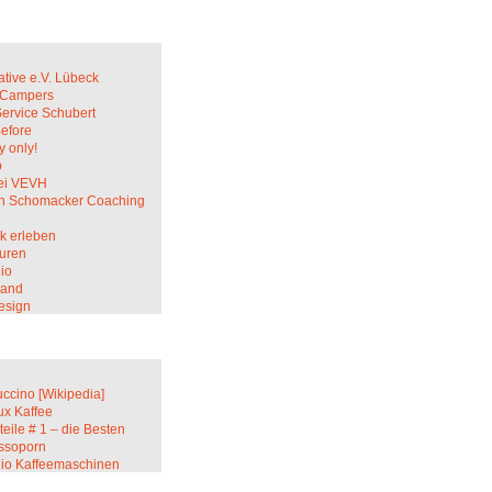
ative e.V. Lübeck
c Campers
Service Schubert
Before
 only!
p
ei VEVH
in Schomacker Coaching
k erleben
uren
io
sand
esign
ccino [Wikipedia]
ux Kaffee
teile # 1 – die Besten
ssoporn
lio Kaffeemaschinen