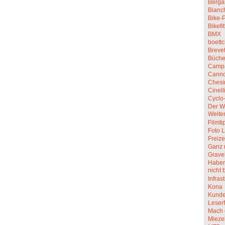
Berga
Bianc
Bike-P
Bikefit
BMX
boettc
Breve
Büche
Camp
Canno
Chesi
Cinell
Cyclo
Der W
Weite
Filmti
Foto L
Freize
Ganz 
Grave
Haben 
nicht 
Infras
Kona
Kunde
Leserf
Mach 
Mieze