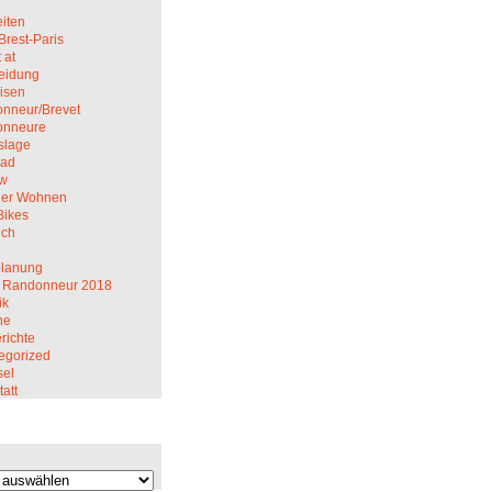
iten
Brest-Paris
 at
eidung
isen
nneur/Brevet
onneure
slage
rad
ew
er Wohnen
Bikes
ich
M
planung
 Randonneur 2018
ik
ne
richte
egorized
el
att