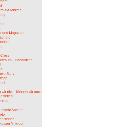
mont
hi
rojekt Addict SL
ting
her
t
r und Magazine
agnolo
ndale
ni
i
-Cross
eltraum – unendliche
n
pp
ove Story
ittipp
nett…
l
wir nicht, können wir auch
bestellen
truktur
 macht Sachen
oto
es selber
katzen Mittwoch