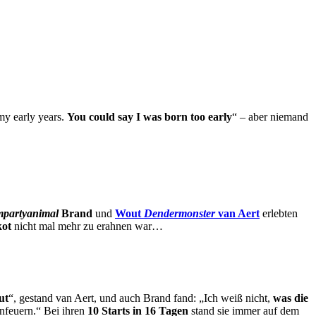
my early years.
You could say I was born too early
“ – aber niemand
mpartyanimal
Brand
und
Wout
Dendermonster
van Aert
erlebten
kot
nicht mal mehr zu erahnen war…
ut
“, gestand van Aert, und auch Brand fand: „Ich weiß nicht,
was die
anfeuern.“ Bei ihren
10 Starts in 16 Tagen
stand sie immer auf dem