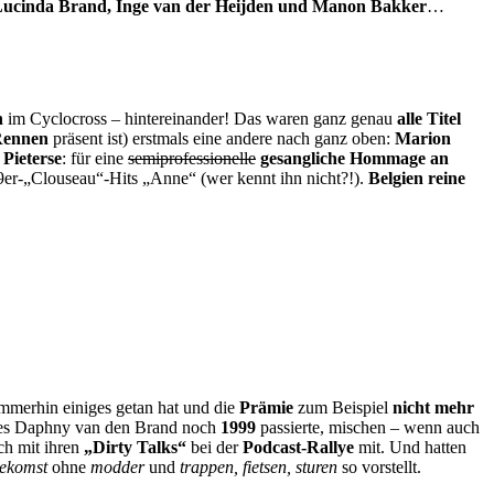
ucinda Brand, Inge van der Heijden und Manon Bakker
…
n
im Cyclocross – hintereinander! Das waren ganz genau
alle Titel
Rennen
präsent ist) erstmals eine andere nach ganz oben:
Marion
Pieterse
: für eine
semiprofessionelle
gesangliche Hommage an
er-„Clouseau“-Hits „Anne“ (wer kennt ihn nicht?!).
Belgien reine
mmerhin einiges getan hat und die
Prämie
zum Beispiel
nicht mehr
 es Daphny van den Brand noch
1999
passierte, mischen – wenn auch
ch mit ihren
„Dirty Talks“
bei der
Podcast-Rallye
mit. Und hatten
oekomst
ohne
modder
und
trappen, fietsen, sturen
so vorstellt.