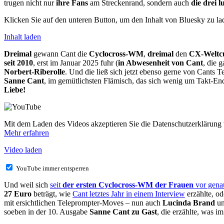
trugen nicht nur
ihre Fans
am Streckenrand, sondern auch
die drei l
Klicken Sie auf den unteren Button, um den Inhalt von Bluesky zu la
Inhalt laden
Dreimal
gewann Cant die
Cyclocross-WM
,
dreimal
den
CX-Weltc
seit 2010
, erst im Januar 2025 fuhr (
in Abwesenheit von Cant
, die 
Norbert-Riberolle
. Und die ließ sich jetzt ebenso gerne von Cants
Sanne Cant
, im gemütlichsten Flämisch, das sich wenig um Takt-End
Liebe!
Mit dem Laden des Videos akzeptieren Sie die Datenschutzerklärung
Mehr erfahren
Video laden
YouTube immer entsperren
Und weil sich
seit
der ersten Cyclocross-WM der Frauen
vor gena
27 Euro
beträgt, wie
Cant letztes Jahr in einem Interview
erzählte, o
mit ersichtlichen Teleprompter-Moves – nun auch
Lucinda Brand
un
soeben in der 10. Ausgabe
Sanne Cant zu Gast
, die erzählte, was 