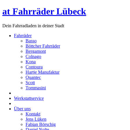
at Fahrräder Lübeck
Dein Fahrradladen in deiner Stadt
Fahrräder
Basso
Böttcher Fahrräder
Bergamont
Colnago
Kona
Contoura
Hartje Manufaktur
Quantec
Scott
Tommasini
Werkstattservice
Über uns
Kontakt
Jens Lüken
Fabian Börschig
Daniel Nolte