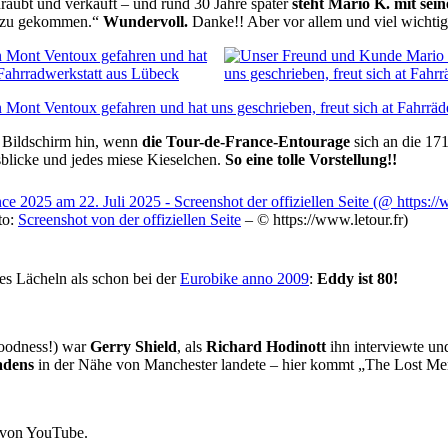
aubt und verkauft – und rund 30 Jahre später
steht Mario K. mit se
 dazu gekommen.“
Wundervoll.
Danke!! Aber vor allem und viel wichti
 Bildschirm hin, wenn
die Tour-de-France-Entourage
sich an die 17
blicke und jedes miese Kieselchen.
So eine tolle Vorstellung!!
to:
Screenshot von der offiziellen Seite
– © https://www.letour.fr)
es Lächeln als schon bei der
Eurobike anno 2009
:
Eddy ist 80!
goodness!) war
Gerry Shield
, als
Richard Hodinott
ihn interviewte und
adens
in der Nähe von Manchester landete – hier kommt „The Lost Me
 von YouTube.