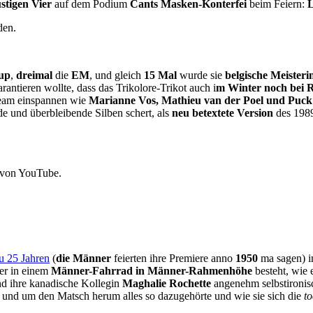
ustigen Vier
auf dem Podium
Cants Masken-Konterfei
beim Feiern:
L
den.
up
,
dreimal
die
EM
, und gleich
15 Mal
wurde sie
belgische Meisteri
garantieren wollte, dass das Trikolore-Trikot auch i
m Winter noch bei 
 Team einspannen wie
Marianne Vos, Mathieu van der Poel und Puck 
e und überbleibende Silben schert, als
neu betextete Version
des 1989
 von YouTube.
u 25 Jahren
(
die Männer
feierten ihre Premiere anno
1950
ma sagen) i
der in einem
Männer-Fahrrad in Männer-Rahmenhöhe
besteht, wie
d ihre kanadische Kollegin
Maghalie Rochette
angenehm selbstironis
im und um den Matsch herum alles so dazugehörte und wie sie sich die
t