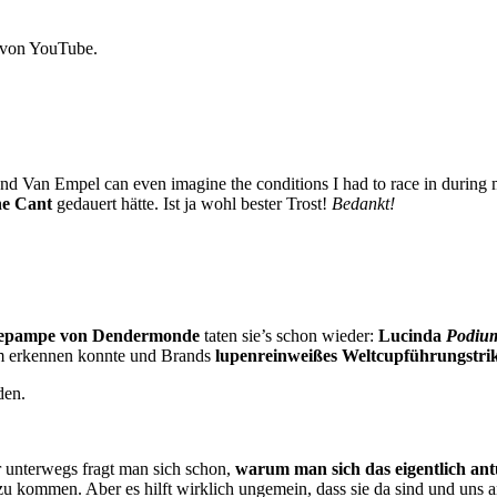
 von YouTube.
 and Van Empel can even imagine the conditions I had to race in during 
ne Cant
gedauert hätte. Ist ja wohl bester Trost!
Bedankt!
hepampe von Dendermonde
taten sie’s schon wieder:
Lucinda
Podiu
m erkennen konnte und Brands
lupenreinweißes Weltcupführungstri
den.
r unterwegs fragt man sich schon,
warum man sich das eigentlich ant
zu kommen. Aber es hilft wirklich ungemein, dass sie da sind und uns 