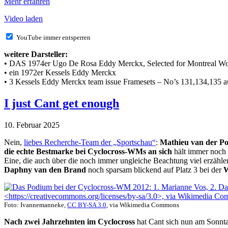
Mehr erfahren
Video laden
YouTube immer entsperren
weitere Darsteller:
• DAS 1974er Ugo De Rosa Eddy Merckx, Selected for Montreal W
• ein 1972er Kessels Eddy Merckx
• 3 Kessels Eddy Merckx team issue Framesets – No’s 131,134,135 a
I just Cant get enough
10. Februar 2025
Nein,
liebes Recherche-Team der „Sportschau“
:
Mathieu van der Po
die echte Bestmarke
bei Cyclocross-WMs
an sich
hält immer noch
Eine, die auch über die noch immer ungleiche Beachtung viel erzähle
Daphny van den Brand
noch sparsam blickend auf Platz 3 bei der
Foto: Ivannemanneke,
CC BY-SA 3.0
, via Wikimedia Commons
Nach zwei Jahrzehnten im Cyclocross
hat Cant sich nun am Sonnta