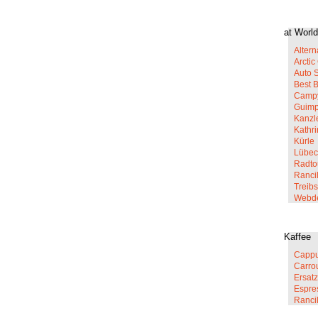
at World
Altern
Arcti
Auto 
Best 
Campy
Guim
Kanzl
Kathr
Kürle
Lübec
Radto
Rancil
Treib
Webd
Kaffee
Cappu
Carro
Ersatz
Espre
Ranci