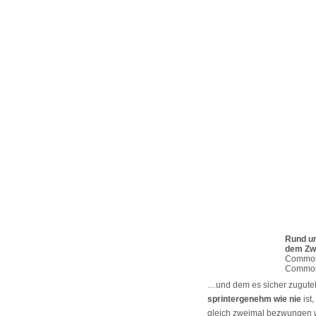
Rund um
dem Zw
Commo
Commo
…und dem es sicher zugutek
sprintergenehm wie nie
ist
gleich zweimal bezwungen