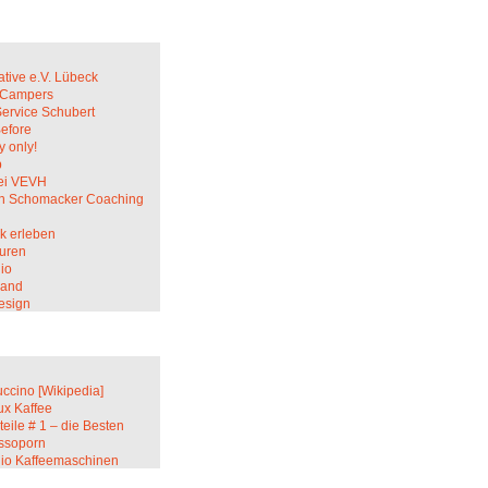
ative e.V. Lübeck
c Campers
Service Schubert
Before
 only!
p
ei VEVH
in Schomacker Coaching
k erleben
uren
io
sand
esign
ccino [Wikipedia]
ux Kaffee
teile # 1 – die Besten
ssoporn
lio Kaffeemaschinen