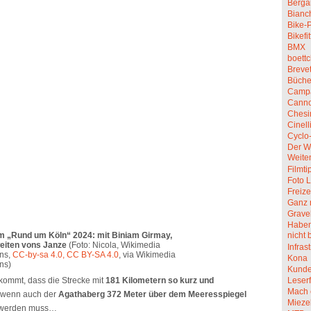
Berga
Bianc
Bike-P
Bikefit
BMX
boettc
Breve
Büche
Camp
Canno
Chesi
Cinell
Cyclo
Der W
Weite
Filmti
Foto L
Freize
Ganz 
Grave
Haben 
nicht 
 „Rund um Köln“ 2024: mit Biniam Girmay,
eiten vons Janze
(Foto: Nicola, Wikimedia
Infras
ns,
CC-by-sa 4.0, CC BY-SA 4.0
, via Wikimedia
Kona
ns)
Kunde
Leserf
ommt, dass die Strecke mit
181 Kilometern so kurz und
Mach 
, wenn auch der
Agathaberg 372 Meter über dem Meeresspiegel
Mieze
 werden muss…