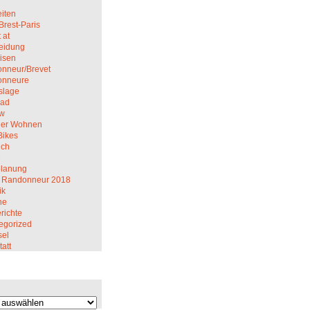
iten
Brest-Paris
 at
eidung
isen
nneur/Brevet
onneure
slage
rad
ew
er Wohnen
Bikes
ich
M
planung
 Randonneur 2018
ik
ne
richte
egorized
el
att