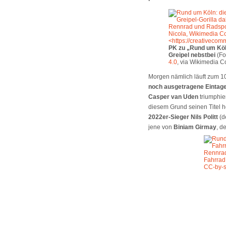
PK zu „Rund um Köln
Greipel nebstbei
(Fo
4.0
, via Wikimedia 
Morgen nämlich läuft zum 1
noch ausgetragene Eintag
Casper van Uden
triumphier
diesem Grund seinen Titel h
2022er-Sieger Nils Politt
(d
jene von
Biniam Girmay
, d