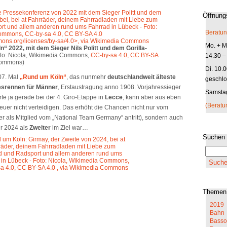
Öffnung
Beratun
Mo. + Mi
“ 2022, mit dem Sieger Nils Politt und dem Gorilla-
to: Nicola, Wikimedia Commons,
CC-by-sa 4.0, CC BY-SA
14.30 –
Commons)
Di. 10.
07. Mal
„Rund um Köln“
, das nunmehr
deutschlandweit älteste
geschlo
esrennen für Männer
, Erstaustragung anno 1908. Vorjahressieger
Samstag
te ja gerade bei der 4. Giro-Etappe in
Lecce
, kann aber aus eben
(Beratu
euer nicht verteidigen. Das erhöht die Chancen nicht nur vom
er als Mitglied vom „National Team Germany“ antritt), sondern auch
er 2024 als
Zweiter
im Ziel war…
Suchen
Themen
2019
Bahn
Basso