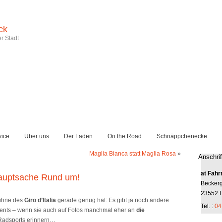
ck
r Stadt
vice
Über uns
Der Laden
On the Road
Schnäppchenecke
Maglia Bianca statt Maglia Rosa
»
Anschrif
at Fahr
Hauptsache Rund um!
Becker
23552 
ühne des
Giro d’Italia
gerade genug hat: Es gibt ja noch andere
Tel. :
04
vents – wenn sie auch auf Fotos manchmal eher an
die
Radsports erinnern…