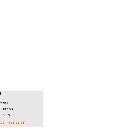
t
räder
grube 63
Lübeck
 51 – 798 22 68