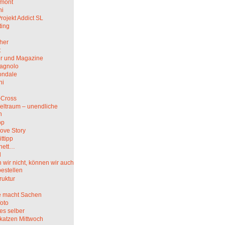
mont
hi
rojekt Addict SL
ting
her
t
r und Magazine
agnolo
ndale
ni
i
-Cross
eltraum – unendliche
n
pp
ove Story
ittipp
nett…
l
wir nicht, können wir auch
bestellen
truktur
 macht Sachen
oto
es selber
katzen Mittwoch