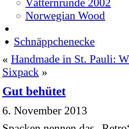
Vätternrunde 2002
Norwegian Wood
Schnäppchenecke
«
Handmade in St. Pauli: 
Sixpack
»
Gut behütet
6. November 2013
Spacken nennen das „Retro“,