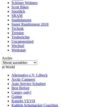
Schöner Wohnen
Scott Bikes
Sportlich
SRAM
Stadtplanung
Super Randonneur 2018
Technik
Termine
Testberichte
Uncategorized
Wechsel
Werkstatt
Archiv
Archiv
at World
Alternative e.V. Lübeck
Arctic Campers
Auto Service Schubert
Best Before
Campy only!
Guimp
Kanzlei VEVH
Kathrin Schomacker Coaching