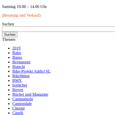
Samstag 10.00 – 14.00 Uhr
(Beratung und Verkauf)
Suchen
Themen
2019
Bahn
Basso
Bergamont
Bianchi
Bike-Projekt Addict SL
Bikefitting
BMX
boettcher
Brevet
Bücher und Magazine
Campagnolo
Cannondale
Chesini
Cinelli