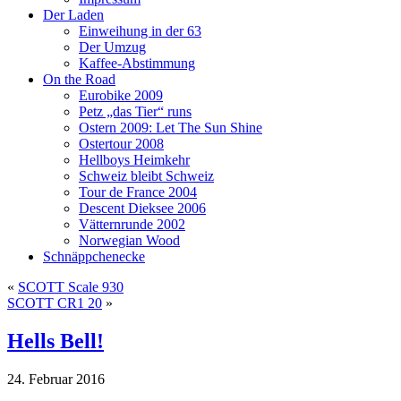
Der Laden
Einweihung in der 63
Der Umzug
Kaffee-Abstimmung
On the Road
Eurobike 2009
Petz „das Tier“ runs
Ostern 2009: Let The Sun Shine
Ostertour 2008
Hellboys Heimkehr
Schweiz bleibt Schweiz
Tour de France 2004
Descent Dieksee 2006
Vätternrunde 2002
Norwegian Wood
Schnäppchenecke
«
SCOTT Scale 930
SCOTT CR1 20
»
Hells Bell!
24. Februar 2016