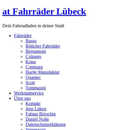
at Fahrräder Lübeck
Dein Fahrradladen in deiner Stadt
Fahrräder
Basso
Böttcher Fahrräder
Bergamont
Colnago
Kona
Contoura
Hartje Manufaktur
Quantec
Scott
Tommasini
Werkstattservice
Über uns
Kontakt
Jens Lüken
Fabian Börschig
Daniel Nolte
Datenschutzerklärung
Impressum