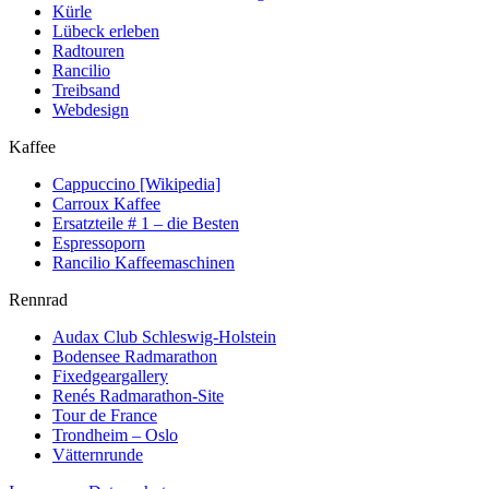
Kürle
Lübeck erleben
Radtouren
Rancilio
Treibsand
Webdesign
Kaffee
Cappuccino [Wikipedia]
Carroux Kaffee
Ersatzteile # 1 – die Besten
Espressoporn
Rancilio Kaffeemaschinen
Rennrad
Audax Club Schleswig-Holstein
Bodensee Radmarathon
Fixedgeargallery
Renés Radmarathon-Site
Tour de France
Trondheim – Oslo
Vätternrunde