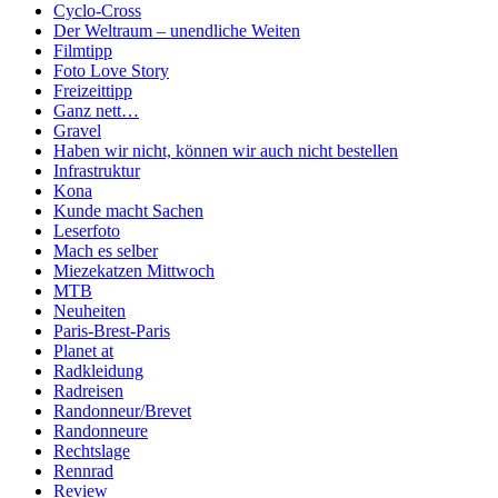
Cyclo-Cross
Der Weltraum – unendliche Weiten
Filmtipp
Foto Love Story
Freizeittipp
Ganz nett…
Gravel
Haben wir nicht, können wir auch nicht bestellen
Infrastruktur
Kona
Kunde macht Sachen
Leserfoto
Mach es selber
Miezekatzen Mittwoch
MTB
Neuheiten
Paris-Brest-Paris
Planet at
Radkleidung
Radreisen
Randonneur/Brevet
Randonneure
Rechtslage
Rennrad
Review