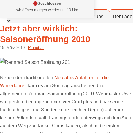
Zum Inhalt springen
Geschlossen
at Fahrräder Lübeck
wir öffnen morgen wieder um 10 Uhr
Dein Fahrradladen in deiner Stadt
Werkstattservice
Fahrräder
Über uns
Der Lade
Öffnungszeiten einklappen
Jetzt aber wirklich:
Saisoneröffnung 2010
15. März 2010
Planet at
Neben dem traditionellen
Neujahrs-Anfahren für die
Winterfahrer
, kam es am Sonntag anscheinend zur
allgemeinen Rennrad-Saisoneröffnung 2010. Webmaster Uwe
war gestern bei angenehmen vier Grad plus und passender
Luftfeuchtigkeit (für Süddeutsche: leichter Regen)
auf einer
kleinen 50km-Intervall-Trainingsrunde unterwegs
mit dem Auto
auf dem Weg zur Tanke, Chips kaufen, als ihm die ersten