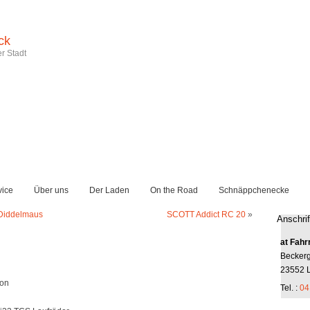
ck
r Stadt
vice
Über uns
Der Laden
On the Road
Schnäppchenecke
 Diddelmaus
SCOTT Addict RC 20
»
Anschrif
at Fahr
Becker
23552 
bon
Tel. :
04