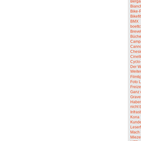
Berga
Bianc
Bike-P
Bikefit
BMX
boettc
Breve
Büche
Camp
Canno
Chesi
Cinell
Cyclo
Der W
Weite
Filmti
Foto L
Freize
Ganz 
Grave
Haben 
nicht 
Infras
Kona
Kunde
Leserf
Mach 
Mieze