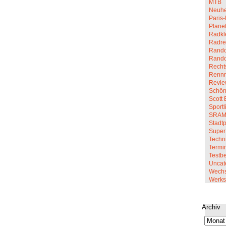
MTB
Neuhe
Paris-
Planet
Radkl
Radre
Rando
Rand
Recht
Renn
Revi
Schön
Scott 
Sportl
SRA
Stadt
Super
Techn
Termi
Testbe
Uncat
Wechs
Werkst
Archiv
Archiv