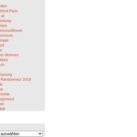
iten
Brest-Paris
 at
eidung
isen
nneur/Brevet
onneure
slage
rad
ew
er Wohnen
Bikes
ich
M
planung
 Randonneur 2018
ik
ne
richte
egorized
el
att