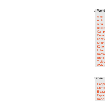
at World
Altern
Arcti
Auto 
Best 
Campy
Guim
Kanzl
Kathr
Kürle
Lübec
Radto
Rancil
Treib
Webd
Kaffee
Cappu
Carro
Ersatz
Espre
Ranci