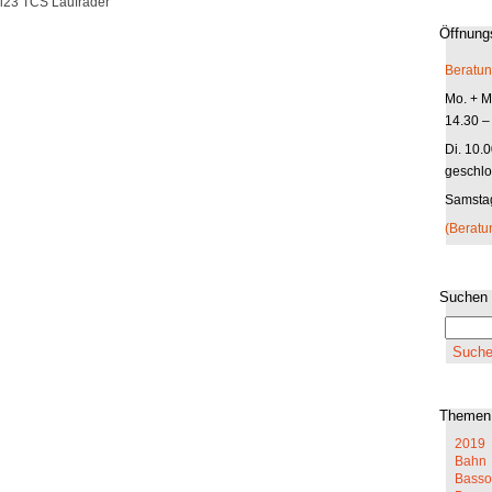
i23 TCS Laufräder
Öffnung
Beratun
Mo. + Mi
14.30 –
Di. 10.
geschlo
Samstag
(Beratu
Suchen
Themen
2019
Bahn
Basso