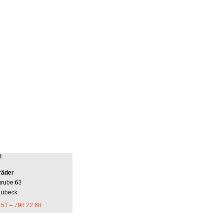
t
räder
grube 63
Lübeck
 51 – 798 22 68