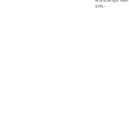
WTB KOM light Team 
3299,–