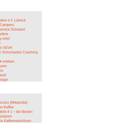
ative e.V. Lübeck
c Campers
Service Schubert
Before
 only!
p
ei VEVH
in Schomacker Coaching
k erleben
uren
io
sand
esign
ccino [Wikipedia]
ux Kaffee
teile # 1 – die Besten
ssoporn
lio Kaffeemaschinen