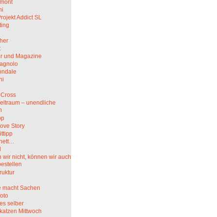
mont
hi
rojekt Addict SL
ting
her
t
r und Magazine
agnolo
ndale
ni
i
-Cross
eltraum – unendliche
n
pp
ove Story
ittipp
nett…
l
wir nicht, können wir auch
bestellen
truktur
 macht Sachen
oto
es selber
katzen Mittwoch