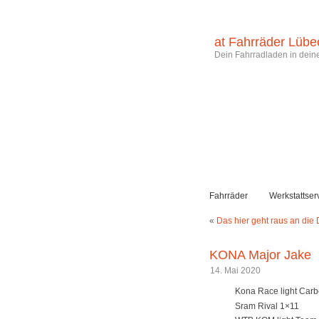
at Fahrräder Lübe
Dein Fahrradladen in deine
Fahrräder
Werkstattser
«
Das hier geht raus an die
KONA Major Jake
14. Mai 2020
Kona Race light Car
Sram Rival 1×11