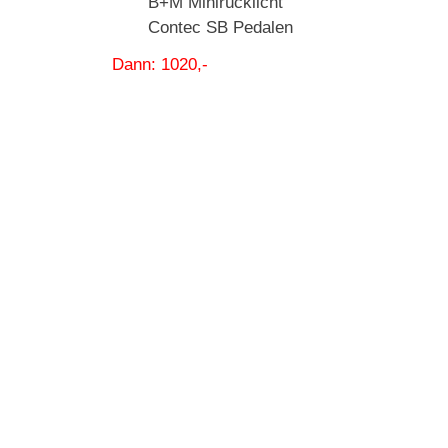
B+M Minirücklicht
Contec SB Pedalen
Dann: 1020,-