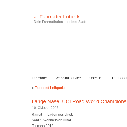
at Fahrräder Lübeck
Dein Fahrradladen in deiner Stadt
Fahrräder
Werkstattservice
Über uns
Der Lade
«
Extended Leihgurke
Lange Nase: UCI Road World Championsh
10. Oktober 2013
Rarität im Laden gesichtet:
Santini Weltmeister Trikot
Toscana 2013