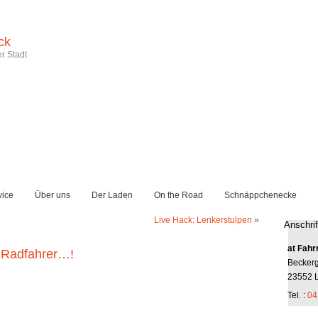
ck
r Stadt
vice
Über uns
Der Laden
On the Road
Schnäppchenecke
Live Hack: Lenkerstulpen
»
Anschrif
at Fahr
r Radfahrer…!
Becker
23552 
Tel. :
04