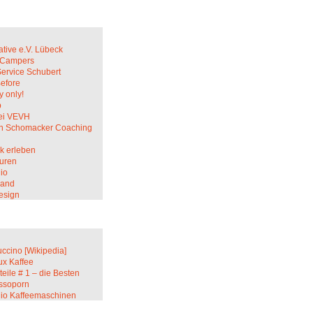
ative e.V. Lübeck
c Campers
Service Schubert
Before
 only!
p
ei VEVH
in Schomacker Coaching
k erleben
uren
io
sand
esign
ccino [Wikipedia]
ux Kaffee
teile # 1 – die Besten
ssoporn
lio Kaffeemaschinen