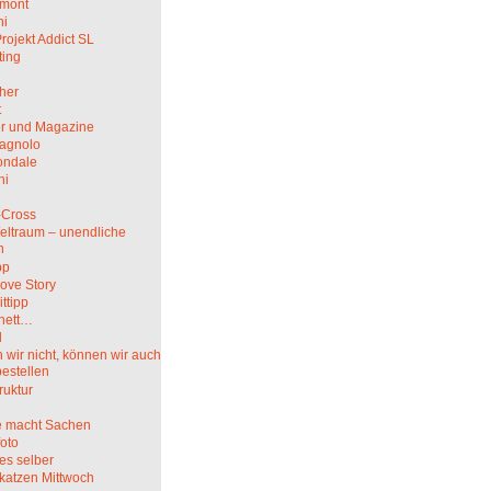
mont
hi
rojekt Addict SL
ting
her
t
r und Magazine
agnolo
ndale
ni
i
-Cross
eltraum – unendliche
n
pp
ove Story
ittipp
nett…
l
wir nicht, können wir auch
bestellen
truktur
 macht Sachen
oto
es selber
katzen Mittwoch