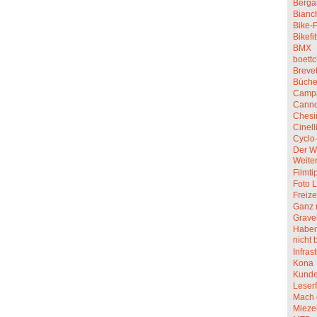
Berga
Bianc
Bike-P
Bikefit
BMX
boettc
Breve
Büche
Camp
Canno
Chesi
Cinell
Cyclo
Der W
Weite
Filmti
Foto L
Freize
Ganz 
Grave
Haben 
nicht 
Infras
Kona
Kunde
Leserf
Mach 
Mieze