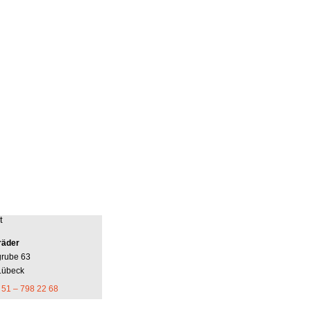
t
räder
grube 63
Lübeck
 51 – 798 22 68