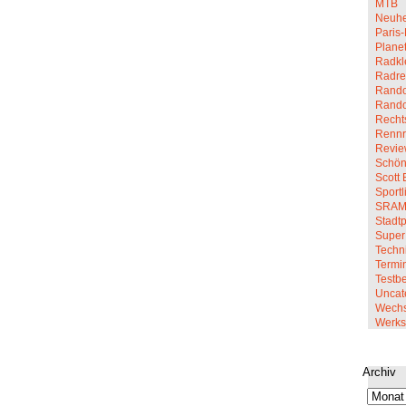
MTB
Neuhe
Paris-
Planet
Radkl
Radre
Rando
Rand
Recht
Renn
Revi
Schön
Scott 
Sportl
SRA
Stadt
Super
Techn
Termi
Testbe
Uncat
Wechs
Werkst
Archiv
Archiv