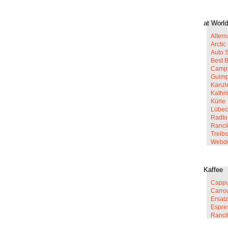
at World
Altern
Arcti
Auto 
Best 
Campy
Guim
Kanzl
Kathr
Kürle
Lübec
Radto
Rancil
Treib
Webd
Kaffee
Cappu
Carro
Ersatz
Espre
Ranci