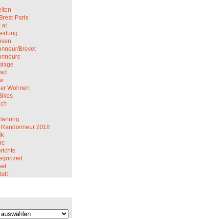
iten
Brest-Paris
 at
eidung
isen
nneur/Brevet
onneure
slage
rad
ew
er Wohnen
Bikes
ich
M
planung
 Randonneur 2018
ik
ne
richte
egorized
el
att