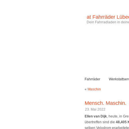
at Fahrräder Lübe
Dein Fahrradladen in deine
Fahrräder
Werkstattser
«
Maschin
Mensch. Maschin.
23. Mai 2022
Ellen van Dijk
, heute, in G
übertreffen sind die
48,405 
selben Velodrom erarbeitete