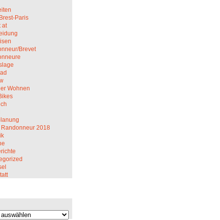
iten
Brest-Paris
 at
eidung
isen
nneur/Brevet
onneure
slage
rad
ew
er Wohnen
Bikes
ich
M
planung
 Randonneur 2018
ik
ne
richte
egorized
el
att