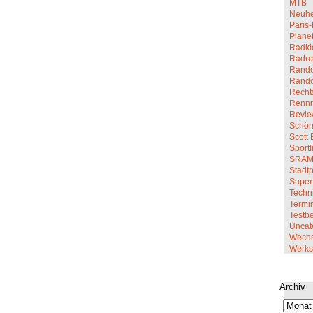
MTB
Neuhe
Paris-
Planet
Radkl
Radre
Rando
Rand
Recht
Renn
Revi
Schön
Scott 
Sportl
SRA
Stadt
Super
Techn
Termi
Testbe
Uncat
Wechs
Werkst
Archiv
Archiv