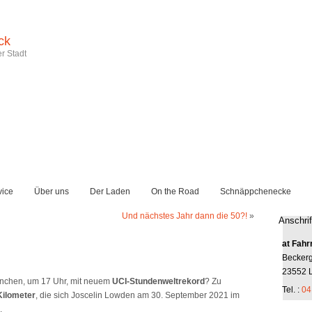
ck
r Stadt
vice
Über uns
Der Laden
On the Road
Schnäppchenecke
Und nächstes Jahr dann die 50?!
»
Anschrif
at Fahr
Becker
23552 
renchen, um 17 Uhr, mit neuem
UCI-Stundenweltrekord
? Zu
Tel. :
04
Kilometer
, die sich Joscelin Lowden am 30. September 2021 im
.