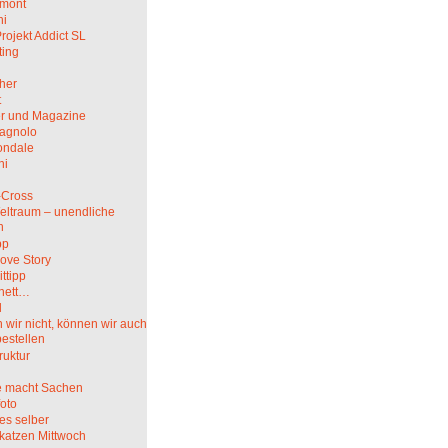
mont
hi
rojekt Addict SL
ting
her
t
r und Magazine
agnolo
ndale
ni
i
-Cross
eltraum – unendliche
n
pp
ove Story
ittipp
nett…
l
wir nicht, können wir auch
bestellen
truktur
 macht Sachen
oto
es selber
katzen Mittwoch