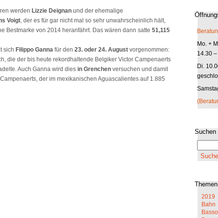
ren werden
Lizzie Deignan
und der ehemalige
Öffnung
ns Voigt
, der es für gar nicht mal so sehr unwahrscheinlich hält,
ene Bestmarke von 2014 heranfährt. Das wären dann satte
51,115
Beratun
Mo. + Mi
t sich
Filippo Ganna
für den
23. oder 24. August
vorgenommen:
14.30 –
h, die der bis heute rekordhaltende Belgiker Victor Campenaerts
Di. 10.
adelte. Auch Ganna wird dies
in Grenchen
versuchen und damit
geschlo
ls Campenaerts, der im mexikanischen Aguascalientes auf 1.885
Samstag
(Beratu
Suchen
Themen
2019
Bahn
Basso