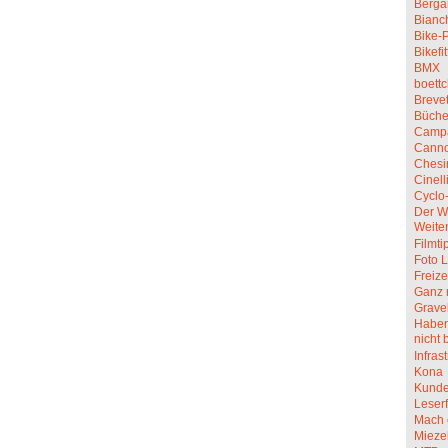
Berga
Bianc
Bike-P
Bikefit
BMX
boettc
Breve
Büche
Camp
Canno
Chesi
Cinell
Cyclo
Der W
Weite
Filmti
Foto L
Freize
Ganz 
Grave
Haben 
nicht 
Infras
Kona
Kunde
Leserf
Mach 
Mieze