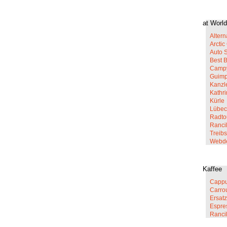
at World
Altern
Arcti
Auto 
Best 
Campy
Guim
Kanzl
Kathr
Kürle
Lübec
Radto
Rancil
Treib
Webd
Kaffee
Cappu
Carro
Ersatz
Espre
Ranci