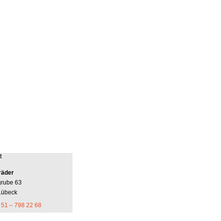
t
räder
grube 63
Lübeck
 51 – 798 22 68