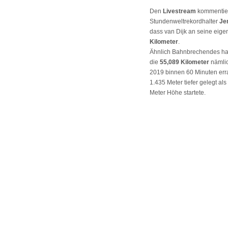
Den
Livestream
kommentie
Stundenweltrekordhalter
Je
dass van Dijk an seine eig
Kilometer
.
Ähnlich Bahnbrechendes ha
die
55,089 Kilometer
nämlic
2019 binnen 60 Minuten err
1.435 Meter tiefer gelegt a
Meter Höhe startete.