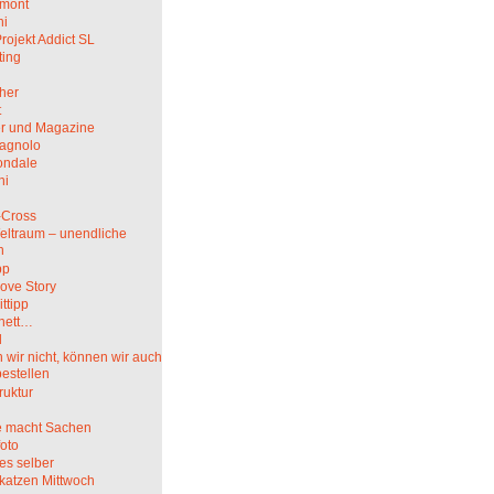
mont
hi
rojekt Addict SL
ting
her
t
r und Magazine
agnolo
ndale
ni
i
-Cross
eltraum – unendliche
n
pp
ove Story
ittipp
nett…
l
wir nicht, können wir auch
bestellen
truktur
 macht Sachen
oto
es selber
katzen Mittwoch