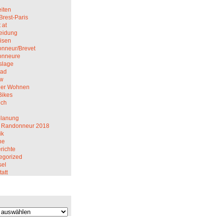
iten
Brest-Paris
 at
eidung
isen
nneur/Brevet
onneure
slage
rad
ew
er Wohnen
Bikes
ich
M
planung
 Randonneur 2018
ik
ne
richte
egorized
el
att