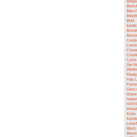
Berga
Bianc
Bike-P
Bikefit
BMX
boettc
Breve
Büche
Camp
Canno
Chesi
Cinell
Cyclo
Der W
Weite
Filmti
Foto L
Freize
Ganz 
Grave
Haben 
nicht 
Infras
Kona
Kunde
Leserf
Mach 
Mieze