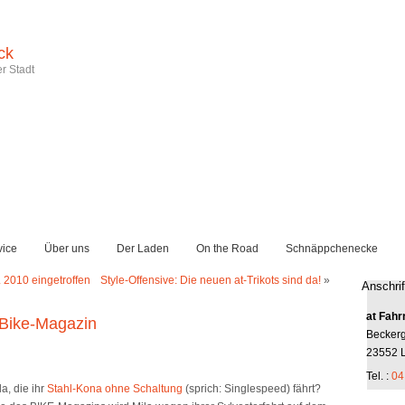
ck
r Stadt
vice
Über uns
Der Laden
On the Road
Schnäppchenecke
2010 eingetroffen
Style-Offensive: Die neuen at-Trikots sind da!
»
Anschrif
at Fahr
Bike-Magazin
Becker
23552 
Tel. :
04
a, die ihr
Stahl-Kona ohne Schaltung
(sprich: Singlespeed) fährt?