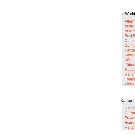
at World
Altern
Arcti
Auto 
Best 
Campy
Guim
Kanzl
Kathr
Kürle
Lübec
Radto
Rancil
Treib
Webd
Kaffee
Cappu
Carro
Ersatz
Espre
Ranci