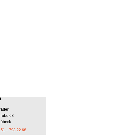
t
räder
grube 63
Lübeck
 51 – 798 22 68