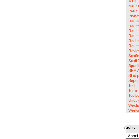
MTB
Neuhe
Paris-
Planet
Radkl
Radre
Rando
Rand
Recht
Renn
Revi
Schön
Scott 
Sportl
SRA
Stadt
Super
Techn
Termi
Testbe
Uncat
Wechs
Werkst
Archiv
Archiv