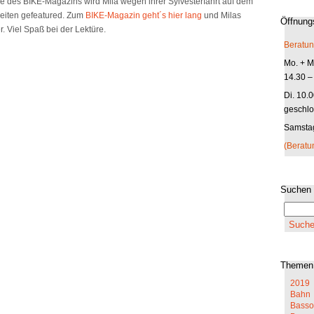
be des BIKE-Magazins wird Mila wegen ihrer Sylvesterfahrt auf dem
Seiten gefeatured. Zum
BIKE-Magazin geht´s hier lang
und Milas
Öffnung
r. Viel Spaß bei der Lektüre.
Beratun
Mo. + Mi
14.30 –
Di. 10.
geschlo
Samstag
(Beratu
Suchen
Themen
2019
Bahn
Basso