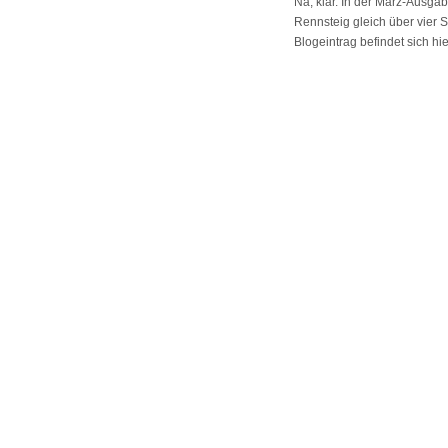
Na, klar. In der März-Ausga
Rennsteig gleich über vier 
Blogeintrag befindet sich hie