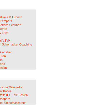
ative e.V. Lübeck
c Campers
Service Schubert
Before
 only!
p
ei VEVH
in Schomacker Coaching
k erleben
uren
io
sand
esign
ccino [Wikipedia]
ux Kaffee
teile # 1 – die Besten
ssoporn
lio Kaffeemaschinen