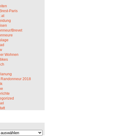
iten
Brest-Paris
 at
eidung
isen
nneur/Brevet
onneure
slage
rad
ew
er Wohnen
Bikes
ich
M
planung
 Randonneur 2018
ik
ne
richte
egorized
el
att