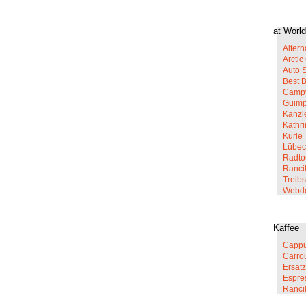
at World
Altern
Arcti
Auto 
Best 
Campy
Guim
Kanzl
Kathr
Kürle
Lübec
Radto
Rancil
Treib
Webd
Kaffee
Cappu
Carro
Ersatz
Espre
Ranci