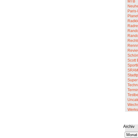
MTB
Neuhe
Paris-
Planet
Radkl
Radre
Rando
Rand
Recht
Renn
Revi
Schön
Scott 
Sportl
SRA
Stadt
Super
Techn
Termi
Testbe
Uncat
Wechs
Werkst
Archiv
Archiv