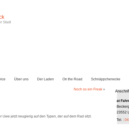
ck
r Stadt
vice
Über uns
Der Laden
On the Road
Schnäppchenecke
Noch so ein Freak
»
Anschrif
at Fahr
Becker
23552 
 Uwe jetzt neugierig auf den Typen, der auf dem Rad sitzt.
Tel. :
04