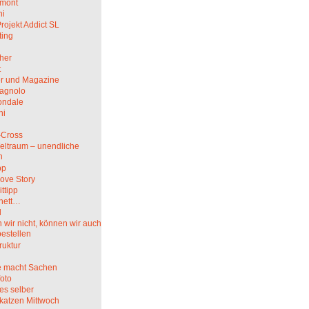
mont
hi
rojekt Addict SL
ting
her
t
r und Magazine
agnolo
ndale
ni
i
-Cross
eltraum – unendliche
n
pp
ove Story
ittipp
nett…
l
wir nicht, können wir auch
bestellen
truktur
 macht Sachen
oto
es selber
katzen Mittwoch