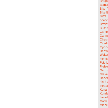
Berga
Bianc
Bike-P
Bikefit
BMX
boettc
Breve
Büche
Camp
Canno
Chesi
Cinell
Cyclo
Der W
Weite
Filmti
Foto L
Freize
Ganz 
Grave
Haben 
nicht 
Infras
Kona
Kunde
Leserf
Mach 
Mieze