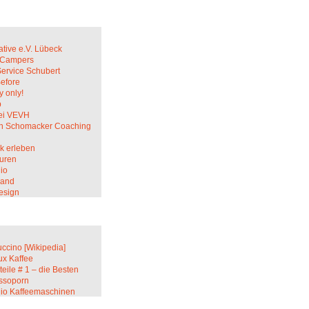
ative e.V. Lübeck
c Campers
Service Schubert
Before
 only!
p
ei VEVH
in Schomacker Coaching
k erleben
uren
io
sand
esign
ccino [Wikipedia]
ux Kaffee
teile # 1 – die Besten
ssoporn
lio Kaffeemaschinen