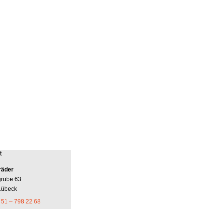
t
räder
grube 63
Lübeck
 51 – 798 22 68