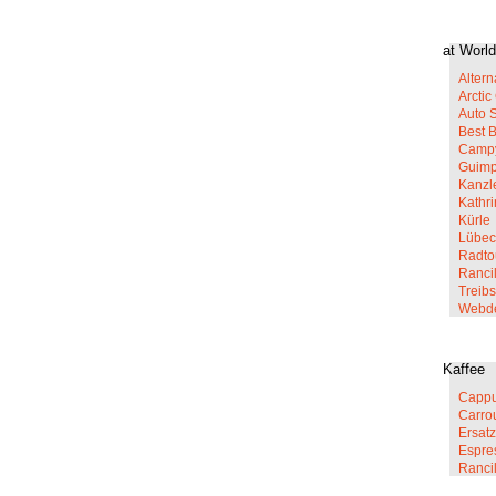
at World
Altern
Arcti
Auto 
Best 
Campy
Guim
Kanzl
Kathr
Kürle
Lübec
Radto
Rancil
Treib
Webd
Kaffee
Cappu
Carro
Ersatz
Espre
Ranci