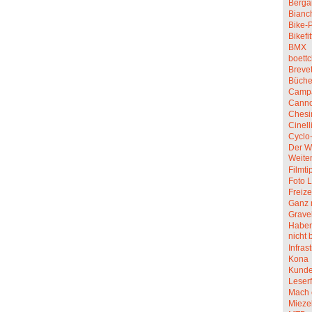
Berga
Bianc
Bike-P
Bikefit
BMX
boettc
Breve
Büche
Camp
Canno
Chesi
Cinell
Cyclo
Der W
Weite
Filmti
Foto L
Freize
Ganz 
Grave
Haben 
nicht 
Infras
Kona
Kunde
Leserf
Mach 
Mieze