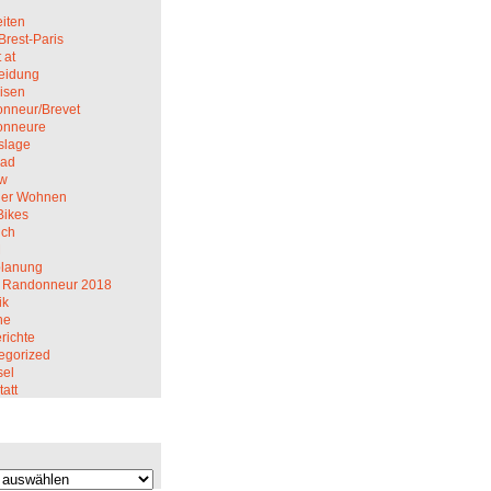
iten
Brest-Paris
 at
eidung
isen
nneur/Brevet
onneure
slage
rad
ew
er Wohnen
Bikes
ich
M
planung
 Randonneur 2018
ik
ne
richte
egorized
el
att