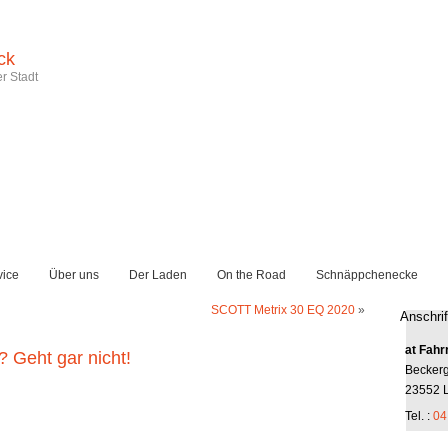
ck
r Stadt
vice
Über uns
Der Laden
On the Road
Schnäppchenecke
SCOTT Metrix 30 EQ 2020
»
Anschrif
at Fahr
 Geht gar nicht!
Becker
23552 
Tel. :
04