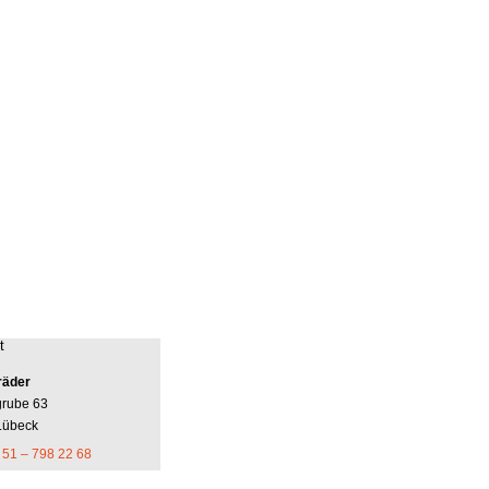
t
räder
grube 63
Lübeck
 51 – 798 22 68