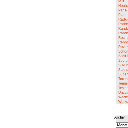
MTB
Neuhe
Paris-
Planet
Radkl
Radre
Rando
Rand
Recht
Renn
Revi
Schön
Scott 
Sportl
SRA
Stadt
Super
Techn
Termi
Testbe
Uncat
Wechs
Werkst
Archiv
Archiv