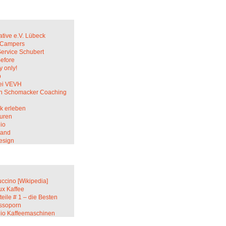
ative e.V. Lübeck
c Campers
Service Schubert
Before
 only!
p
ei VEVH
in Schomacker Coaching
k erleben
uren
io
sand
esign
ccino [Wikipedia]
ux Kaffee
teile # 1 – die Besten
ssoporn
lio Kaffeemaschinen