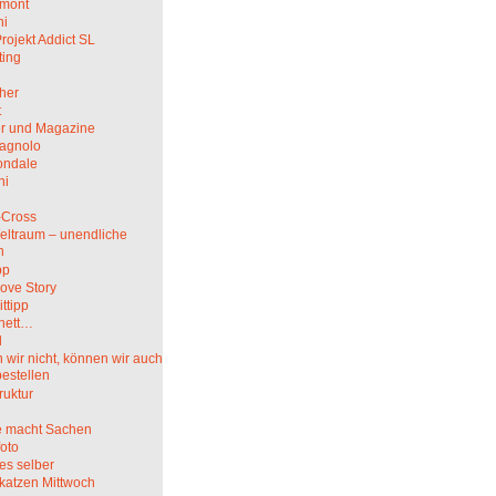
mont
hi
rojekt Addict SL
ting
her
t
r und Magazine
agnolo
ndale
ni
i
-Cross
eltraum – unendliche
n
pp
ove Story
ittipp
nett…
l
wir nicht, können wir auch
bestellen
truktur
 macht Sachen
oto
es selber
katzen Mittwoch