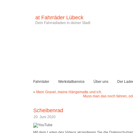
at Fahrräder Lübeck
Dein Fahrradladen in deiner Stadt
Fahrräder
Werkstattservice
Über uns
Der Lade
«
Mein Gravel, meine Hängematte und ich.
Muss man das noch fahren, od
Scheibenrad
20. Juni 2020
Mit dem Laden des Videos akzeptieren Sie die Datenschutze