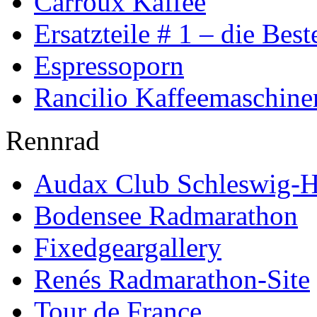
Carroux Kaffee
Ersatzteile # 1 – die Best
Espressoporn
Rancilio Kaffeemaschine
Rennrad
Audax Club Schleswig-H
Bodensee Radmarathon
Fixedgeargallery
Renés Radmarathon-Site
Tour de France