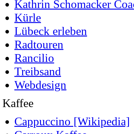
Kathrin Schomacker Coa
Kürle
Lübeck erleben
Radtouren
Rancilio
Treibsand
Webdesign
Kaffee
Cappuccino [Wikipedia]