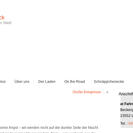
ck
r Stadt
vice
Über uns
Der Laden
On the Road
Schnäppchenecke
Große Ereignisse …
»
Anschrif
at Fahr
Becker
23552 
Tel. :
04
 keine Angst – wir werden nicht auf die dunkle Seite der Macht