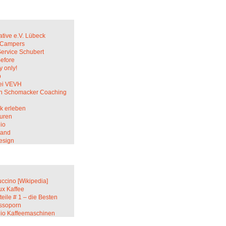
ative e.V. Lübeck
c Campers
Service Schubert
Before
 only!
p
ei VEVH
in Schomacker Coaching
k erleben
uren
io
sand
esign
ccino [Wikipedia]
ux Kaffee
teile # 1 – die Besten
ssoporn
lio Kaffeemaschinen