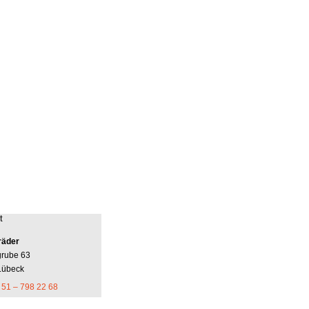
t
räder
grube 63
Lübeck
 51 – 798 22 68