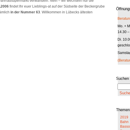
Fahrradsupermarkt verwandeln. Nein – wir wechseln nur die
.2006
findet Ihr euer Lieblings-at auf der Südseite der Beckergrube
Öffnung
nämlich
in der Nummer 63
. Willkommen in Lübecks ältesten
.
Beratun
Mo. + Mi
14.30 –
Di. 10.
geschlo
Samstag
(Beratu
Suchen
Themen
2019
Bahn
Basso