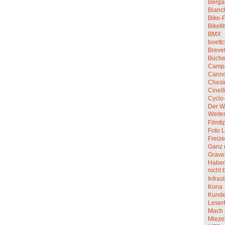
Berga
Bianc
Bike-P
Bikefit
BMX
boettc
Breve
Büche
Camp
Canno
Chesi
Cinell
Cyclo
Der W
Weite
Filmti
Foto L
Freize
Ganz 
Grave
Haben 
nicht 
Infras
Kona
Kunde
Leserf
Mach 
Mieze