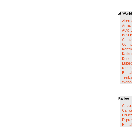
at World
Altern
Arcti
Auto 
Best 
Campy
Guim
Kanzl
Kathr
Kürle
Lübec
Radto
Rancil
Treib
Webd
Kaffee
Cappu
Carro
Ersatz
Espre
Ranci