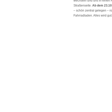
wechseln und uns in einen 
Straßenseite.
Ab dem 23.10
– schön zentral gelegen – 
Fahrradladen. Alles wird gut