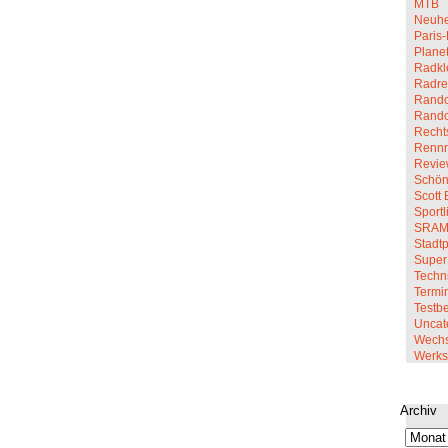
MTB
Neuhe
Paris-
Planet
Radkl
Radre
Rando
Rand
Recht
Renn
Revi
Schön
Scott 
Sportl
SRA
Stadt
Super
Techn
Termi
Testbe
Uncat
Wechs
Werkst
Archiv
Archiv