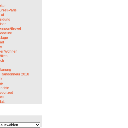
iten
Brest-Paris
 at
eidung
isen
nneur/Brevet
onneure
slage
rad
ew
er Wohnen
Bikes
ich
M
planung
 Randonneur 2018
ik
ne
richte
egorized
el
att