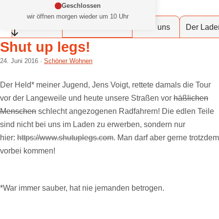
Zum Inhalt springen
Geschlossen
at Fahrräder Lübeck
wir öffnen morgen wieder um 10 Uhr
Dein Fahrradladen in deiner Stadt
Werkstattservice
Fahrräder
Über uns
Der Lade
Öffnungszeiten einklappen
Shut up legs!
24. Juni 2016
Schöner Wohnen
Der Held* meiner Jugend, Jens Voigt, rettete damals die Tour
vor der Langeweile und heute unsere Straßen vor
häßlichen
Menschen
schlecht angezogenen Radfahrern! Die edlen Teile
sind nicht bei uns im Laden zu erwerben, sondern nur
hier:
https://www.shutuplegs.com
. Man darf aber gerne trotzdem
vorbei kommen!
*War immer sauber, hat nie jemanden betrogen.