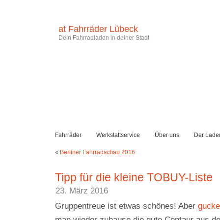
at Fahrräder Lübeck
Dein Fahrradladen in deiner Stadt
Fahrräder
Werkstattservice
Über uns
Der Lade
«
Berliner Fahrradschau 2016
Tipp für die kleine TOBUY-Liste
23. März 2016
Gruppentreue ist etwas schönes! Aber
gucke
man wieder zuhause die gute Centaur aus d