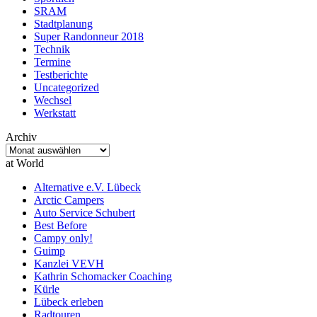
SRAM
Stadtplanung
Super Randonneur 2018
Technik
Termine
Testberichte
Uncategorized
Wechsel
Werkstatt
Archiv
Archiv
at World
Alternative e.V. Lübeck
Arctic Campers
Auto Service Schubert
Best Before
Campy only!
Guimp
Kanzlei VEVH
Kathrin Schomacker Coaching
Kürle
Lübeck erleben
Radtouren