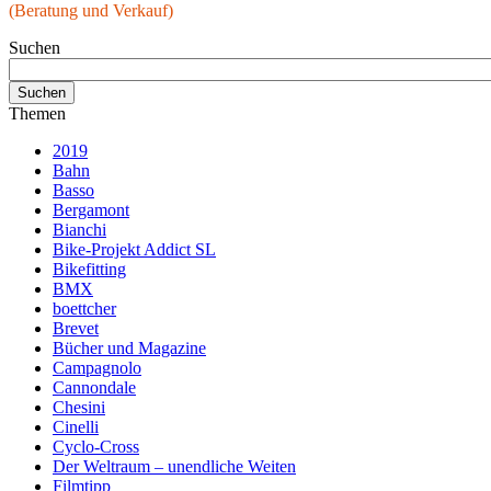
(Beratung und Verkauf)
Suchen
Themen
2019
Bahn
Basso
Bergamont
Bianchi
Bike-Projekt Addict SL
Bikefitting
BMX
boettcher
Brevet
Bücher und Magazine
Campagnolo
Cannondale
Chesini
Cinelli
Cyclo-Cross
Der Weltraum – unendliche Weiten
Filmtipp