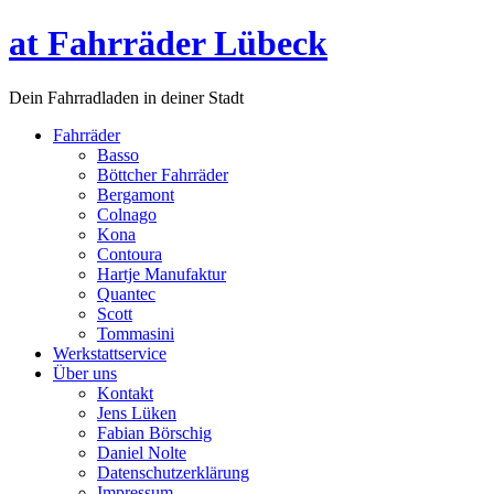
at Fahrräder Lübeck
Dein Fahrradladen in deiner Stadt
Fahrräder
Basso
Böttcher Fahrräder
Bergamont
Colnago
Kona
Contoura
Hartje Manufaktur
Quantec
Scott
Tommasini
Werkstattservice
Über uns
Kontakt
Jens Lüken
Fabian Börschig
Daniel Nolte
Datenschutzerklärung
Impressum