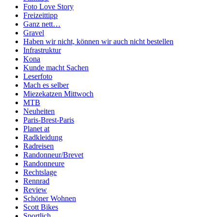
Foto Love Story
Freizeittipp
Ganz nett…
Gravel
Haben wir nicht, können wir auch nicht bestellen
Infrastruktur
Kona
Kunde macht Sachen
Leserfoto
Mach es selber
Miezekatzen Mittwoch
MTB
Neuheiten
Paris-Brest-Paris
Planet at
Radkleidung
Radreisen
Randonneur/Brevet
Randonneure
Rechtslage
Rennrad
Review
Schöner Wohnen
Scott Bikes
Sportlich