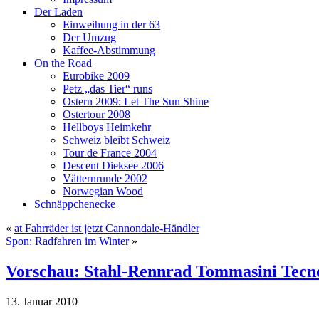
Der Laden
Einweihung in der 63
Der Umzug
Kaffee-Abstimmung
On the Road
Eurobike 2009
Petz „das Tier“ runs
Ostern 2009: Let The Sun Shine
Ostertour 2008
Hellboys Heimkehr
Schweiz bleibt Schweiz
Tour de France 2004
Descent Dieksee 2006
Vätternrunde 2002
Norwegian Wood
Schnäppchenecke
«
at Fahrräder ist jetzt Cannondale-Händler
Spon: Radfahren im Winter
»
Vorschau: Stahl-Rennrad Tommasini Tecn
13. Januar 2010