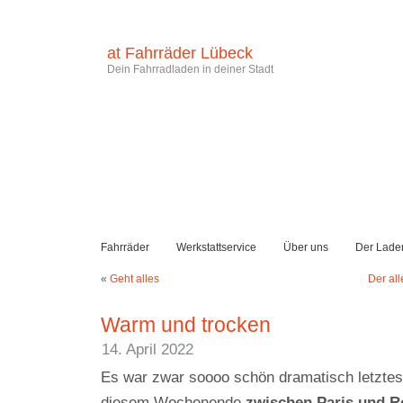
at Fahrräder Lübeck
Dein Fahrradladen in deiner Stadt
Fahrräder
Werkstattservice
Über uns
Der Lade
«
Geht alles
Der all
Warm und trocken
14. April 2022
Es war zwar soooo schön dramatisch letztes
diesem Wochenende
zwischen Paris und R