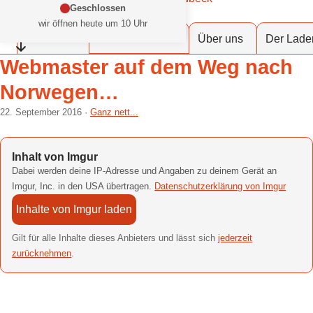
Zum Inhalt springen
Geschlossen
at Fahrräder Lübeck
wir öffnen heute um 10 Uhr
Dein Fahrradladen in deiner Stadt
Werkstattservice
Fahrräder
Über uns
Der Lade
Öffnungszeiten einklappen
Webmaster auf dem Weg nach
Norwegen…
22. September 2016
Ganz nett...
Inhalt von Imgur
Dabei werden deine IP-Adresse und Angaben zu deinem Gerät an
Imgur, Inc. in den USA übertragen.
Datenschutzerklärung von Imgur
Inhalte von Imgur laden
Gilt für alle Inhalte dieses Anbieters und lässt sich
jederzeit
zurücknehmen
.