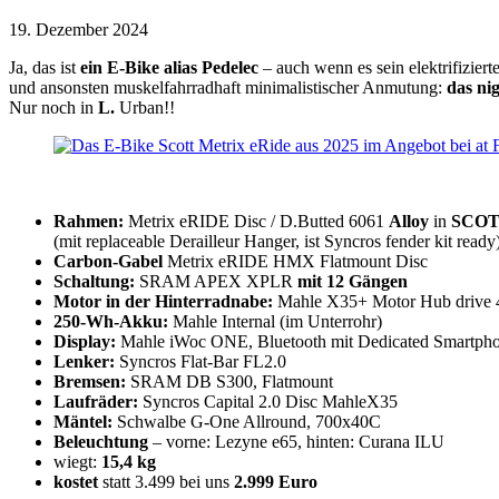
19. Dezember 2024
Ja, das ist
ein E-Bike
alias Pedelec
– auch wenn es sein elektrifiziert
und ansonsten muskelfahrradhaft minimalistischer Anmutung:
das ni
Nur noch in
L.
Urban!!
Rahmen:
Metrix eRIDE Disc / D.Butted 6061
Alloy
in
SCOTT
(mit replaceable Derailleur Hanger, ist Syncros fender kit ready
Carbon-Gabel
Metrix eRIDE HMX Flatmount Disc
Schaltung:
SRAM APEX XPLR
mit 12 Gängen
Motor in der Hinterradnabe:
Mahle X35+ Motor Hub drive
250-Wh-Akku:
Mahle Internal (im Unterrohr)
Display:
Mahle iWoc ONE, Bluetooth mit Dedicated Smartph
Lenker:
Syncros Flat-Bar FL2.0
Bremsen:
SRAM DB S300, Flatmount
Laufräder:
Syncros Capital 2.0 Disc MahleX35
Mäntel:
Schwalbe G-One Allround, 700x40C
Beleuchtung
– vorne: Lezyne e65, hinten: Curana ILU
wiegt:
15,4 kg
kostet
statt 3.499 bei uns
2.999 Euro