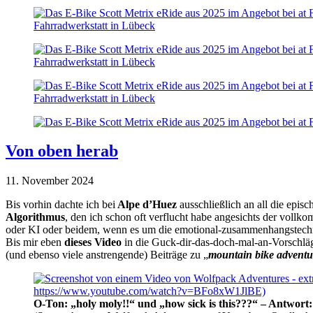
Von oben herab
11. November 2024
Bis vorhin dachte ich bei
Alpe d’Huez
ausschließlich an all die epis
Algorithmus
, den ich schon oft verflucht habe angesichts der voll
oder KI oder beidem, wenn es um die emotional-zusammenhangstechni
Bis mir eben
dieses Video
in die Guck-dir-das-doch-mal-an-Vorschläg
(und ebenso viele anstrengende) Beiträge zu „
mountain bike adventu
O-Ton: „holy moly!!“ und „how sick is this???“ – Antwort: 