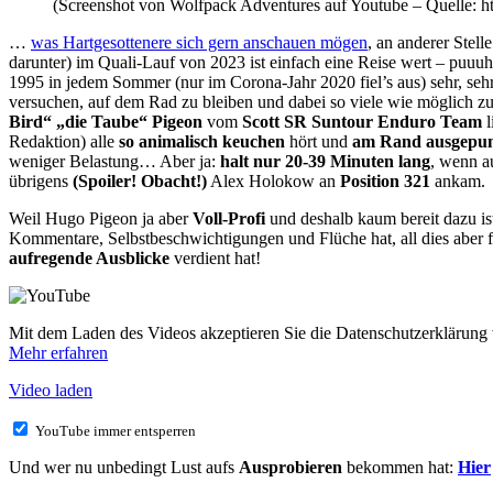
(Screenshot von Wolfpack Adventures auf Youtube – Quelle
…
was Hartgesottenere sich gern anschauen mögen
, an anderer Stell
darunter) im Quali-Lauf von 2023 ist einfach eine Reise wert – puu
1995 in jedem Sommer (nur im Corona-Jahr 2020 fiel’s aus) sehr, se
versuchen, auf dem Rad zu bleiben und dabei so viele wie möglich zu
Bird“ „die Taube“ Pigeon
vom
Scott SR Suntour Enduro Team
l
Redaktion) alle
so animalisch keuchen
hört und
am Rand ausgepu
weniger Belastung… Aber ja:
halt nur 20-39 Minuten lang
, wenn au
übrigens
(Spoiler! Obacht!)
Alex Holokow an
Position 321
ankam.
Weil Hugo Pigeon ja aber
Voll-Profi
und deshalb kaum bereit dazu is
Kommentare, Selbstbeschwichtigungen und Flüche hat, all dies aber 
aufregende Ausblicke
verdient hat!
Mit dem Laden des Videos akzeptieren Sie die Datenschutzerklärung
Mehr erfahren
Video laden
YouTube immer entsperren
Und wer nu unbedingt Lust aufs
Ausprobieren
bekommen hat:
Hier