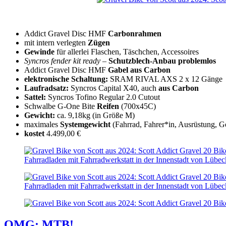
Addict Gravel Disc HMF
Carbonrahmen
mit intern verlegten
Zügen
Gewinde
für allerlei Flaschen, Täschchen, Accessoires
Syncros fender kit ready
–
Schutzblech-Anbau
problemlos
Addict Gravel Disc HMF
Gabel
aus Carbon
elektronische Schaltung:
SRAM RIVAL AXS 2 x 12 Gänge
Laufradsatz:
Syncros Capital X40, auch
aus Carbon
Sattel:
Syncros Tofino Regular 2.0 Cutout
Schwalbe G-One Bite
Reifen
(700x45C)
Gewicht:
ca. 9,18kg (in Größe M)
maximales
Systemgewicht
(Fahrrad, Fahrer*in, Ausrüstung, 
kostet
4.499,00 €
OMG: MTB!