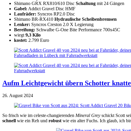
Shimano GRX RX810/610 Disc
Schaltung
mit 24 Gängen
Gabel:
Addict Gravel Disc HMF
Laufräder:
Syncros RP2.0 Disc
Shimano BR-RX410
Hydraulische Scheibenbremsen
Lenker:
Syncros Creston 2.0 X Legierung
Bereifung:
Schwalbe G-One Bite Performance 700x45C
wiegt
9,3 Kilo
kostet:
2.799 Euro
Aufm Leichtgewicht übern Schotter knatt
26. August 2024
So frisch wie im celeste-changierenden
Mineral Grey
schickt Scott se
schnell
wie ein Reh und
robust
wie ein alter Fuchs. Ich glaub, ich b