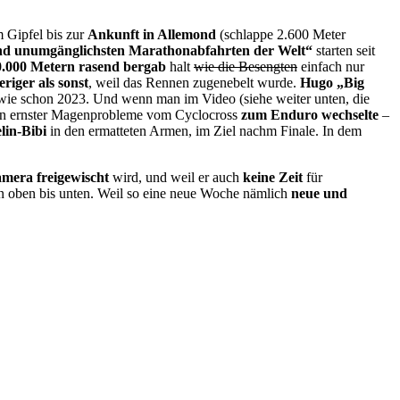
 Gipfel bis zur
Ankunft in Allemond
(schlappe 2.600 Meter
und unumgänglichsten Marathonabfahrten der Welt“
starten seit
0.000 Metern rasend bergab
halt
wie die Besengten
einfach nur
riger als sonst
, weil das Rennen zugenebelt wurde.
Hugo „Big
 wie schon 2023. Und wenn man im Video (siehe weiter unten, die
 ernster Magenprobleme vom Cyclocross
zum Enduro wechselte
–
lin-Bibi
in den ermatteten Armen, im Ziel nachm Finale. In dem
mera freigewischt
wird, und weil er auch
keine Zeit
für
 oben bis unten. Weil so eine neue Woche nämlich
neue und