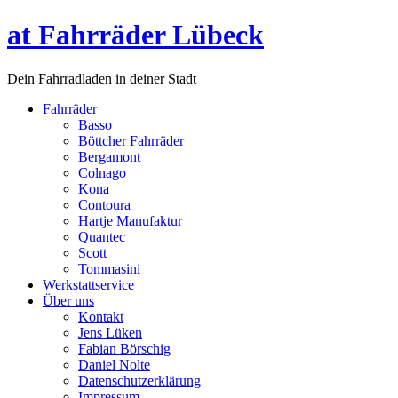
at Fahrräder Lübeck
Dein Fahrradladen in deiner Stadt
Fahrräder
Basso
Böttcher Fahrräder
Bergamont
Colnago
Kona
Contoura
Hartje Manufaktur
Quantec
Scott
Tommasini
Werkstattservice
Über uns
Kontakt
Jens Lüken
Fabian Börschig
Daniel Nolte
Datenschutzerklärung
Impressum