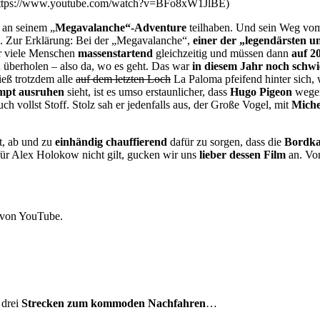
: https://www.youtube.com/watch?v=BFo8xW1JlBE)
e an seinem „
Megavalanche“-Adventure
teilhaben. Und sein Weg vom
uh. Zur Erklärung: Bei der „Megavalanche“,
einer der „legendärsten 
hr viele Menschen
massenstartend
gleichzeitig und müssen dann
auf 2
 überholen – also da, wo es geht. Das war
in diesem Jahr noch schwie
ieß trotzdem alle
auf dem letzten Loch
La Paloma pfeifend hinter sich,
mpt ausruhen
sieht, ist es umso erstaunlicher, dass
Hugo Pigeon
wegen
ch vollst Stoff. Stolz sah er jedenfalls aus, der Große Vogel, mit
Miche
t, ab und zu
einhändig chauffierend
dafür zu sorgen, dass die
Bordka
für Alex Holokow nicht gilt, gucken wir uns
lieber dessen Film
an. Von
 von YouTube.
drei
Strecken zum kommoden Nachfahren
…