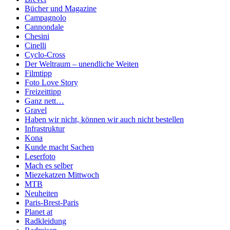
Bücher und Magazine
Campagnolo
Cannondale
Chesini
Cinelli
Cyclo-Cross
Der Weltraum – unendliche Weiten
Filmtipp
Foto Love Story
Freizeittipp
Ganz nett…
Gravel
Haben wir nicht, können wir auch nicht bestellen
Infrastruktur
Kona
Kunde macht Sachen
Leserfoto
Mach es selber
Miezekatzen Mittwoch
MTB
Neuheiten
Paris-Brest-Paris
Planet at
Radkleidung