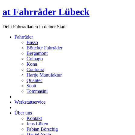
at Fahrräder Lübeck
Dein Fahrradladen in deiner Stadt
Fahrräder
Basso
Böttcher Fahrräder
Bergamont
Colnago
Kona
Contoura
Hartje Manufaktur
Quantec
Scott
Tommasini
Werkstattservice
Über uns
Kontakt
Jens Lüken
Fabian Börschig
Daniel Nolte