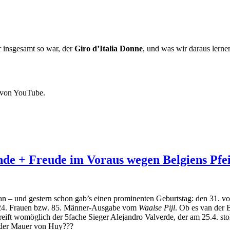
 insgesamt so war, der
Giro d’Italia Donne
, und was wir daraus lerne
 von YouTube.
nde + Freude im Voraus wegen Belgiens Pfei
an – und gestern schon gab’s einen prominenten Geburtstag: den 31. 
 24. Frauen bzw. 85. Männer-Ausgabe vom
Waalse Pijl
. Ob es van der B
reift womöglich der 5fache Sieger Alejandro Valverde, der am 25.4. sto
 der Mauer von Huy???