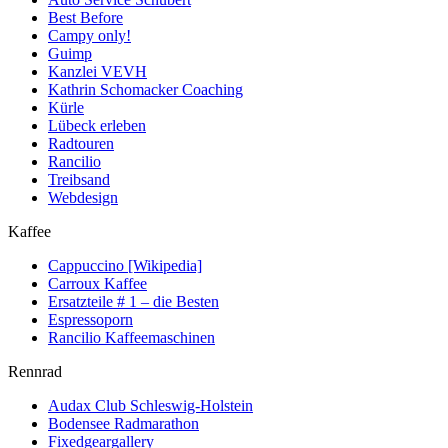
Best Before
Campy only!
Guimp
Kanzlei VEVH
Kathrin Schomacker Coaching
Kürle
Lübeck erleben
Radtouren
Rancilio
Treibsand
Webdesign
Kaffee
Cappuccino [Wikipedia]
Carroux Kaffee
Ersatzteile # 1 – die Besten
Espressoporn
Rancilio Kaffeemaschinen
Rennrad
Audax Club Schleswig-Holstein
Bodensee Radmarathon
Fixedgeargallery