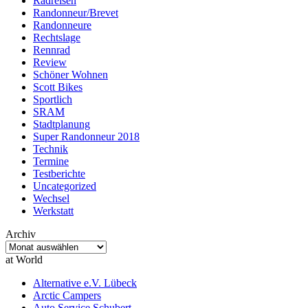
Radreisen
Randonneur/Brevet
Randonneure
Rechtslage
Rennrad
Review
Schöner Wohnen
Scott Bikes
Sportlich
SRAM
Stadtplanung
Super Randonneur 2018
Technik
Termine
Testberichte
Uncategorized
Wechsel
Werkstatt
Archiv
Archiv
at World
Alternative e.V. Lübeck
Arctic Campers
Auto Service Schubert