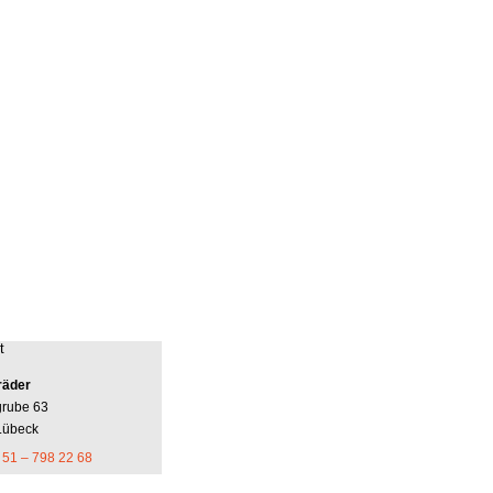
t
räder
grube 63
Lübeck
 51 – 798 22 68