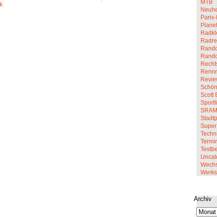
MTB
Neuhe
Paris-
Planet
Radkl
Radre
Rando
Rand
Recht
Renn
Revi
Schön
Scott 
Sportl
SRA
Stadt
Super
Techn
Termi
Testbe
Uncat
Wechs
Werkst
Archiv
Archiv