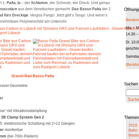
t 1:
Palta, la
– der
Schlamm
, der Schmutz, der Dreck. Und genau
 muscolare
aus dem Venetischen gemacht:
Das Basso Palta
der 2.
Öffnung
d fürs Dreckige
. Vergiss Fango: Jetzt gibt’s Tango. Und wenn’s
Beratun
abnehmbare Polymerschild am Unterrohr.
Mo. + Mi
14.30 –
Di. 10.
geschlo
Samstag
(Beratu
Gravel-Rad Basso Palta
Suchen
ravel-Geometrie
er
low“ mit Vibrationsdämpfung
m
3B Clamp System Gen 2
Themen
5: elektronische Schaltung mit 2×12 Gängen
2019
ter
montierbar
Bahn
Basso
5 mm
(bei 700c-Rädern)