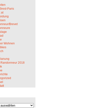
iten
Brest-Paris
 at
eidung
isen
nneur/Brevet
onneure
slage
rad
ew
er Wohnen
Bikes
ich
M
planung
 Randonneur 2018
ik
ne
richte
egorized
el
att