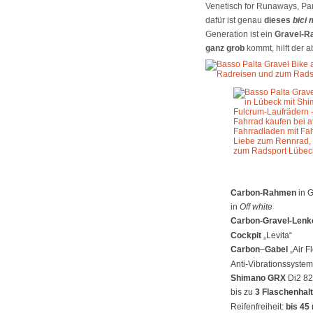
Venetisch for Runaways, Par
dafür ist genau
dieses
bici
Generation ist ein
Gravel-Ra
ganz grob
kommt, hilft der 
Carbon-Rahmen
in G
in
Off white
Carbon-Gravel-Lenk
Cockpit
„Levita“
Carbon
–
Gabel
„Air F
Anti-Vibrationssyste
Shimano GRX
Di2 82
bis zu
3 Flaschenhal
Reifenfreiheit:
bis 4