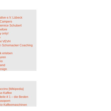
ative e.V. Lübeck
c Campers
Service Schubert
Before
 only!
p
ei VEVH
in Schomacker Coaching
k erleben
uren
io
sand
esign
ccino [Wikipedia]
ux Kaffee
teile # 1 – die Besten
ssoporn
lio Kaffeemaschinen