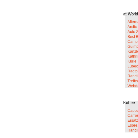
at World
Altern
Arcti
Auto 
Best 
Campy
Guim
Kanzl
Kathr
Kürle
Lübec
Radto
Rancil
Treib
Webd
Kaffee
Cappu
Carro
Ersatz
Espre
Ranci