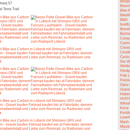
Berga
harq 57
Bianc
l Terra Trail
Bike-P
Bikefit
BMX
boettc
Breve
Büche
Camp
Canno
Chesi
Cinell
Cyclo
Der W
Weite
Filmti
Foto L
Freize
Ganz 
Grave
Haben 
nicht 
Infras
Kona
Kunde
Leserf
Mach 
Mieze