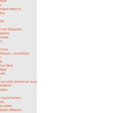
mont
hi
rojekt Addict SL
ting
her
t
r und Magazine
agnolo
ndale
ni
i
-Cross
eltraum – unendliche
n
pp
ove Story
ittipp
nett…
l
wir nicht, können wir auch
bestellen
truktur
 macht Sachen
oto
es selber
katzen Mittwoch