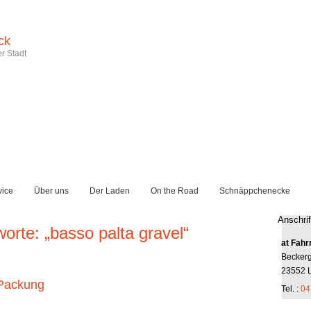
ck
r Stadt
vice
Über uns
Der Laden
On the Road
Schnäppchenecke
Anschrif
worte: „basso palta gravel“
at Fahr
Becker
23552 
 Packung
Tel. :
04