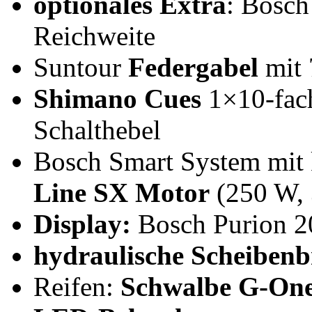
optionales Extra
: Bosch
Reichweite
Suntour
Federgabel
mit
Shimano Cues
1×10-fa
Schalthebel
Bosch Smart System mi
Line SX Motor
(250 W, 
Display:
Bosch Purion 2
hydraulische Scheiben
Reifen:
Schwalbe G-One