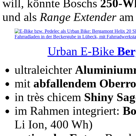
will, könnte Boschs
250-W
und als
Range Extender
am 
Urban E-Bike
Ber
ultraleichter
Aluminium
mit
abfallendem Oberr
in très chicem
Shiny Sag
im Rahmen integriert:
Bo
Li Ion, 400 Wh)