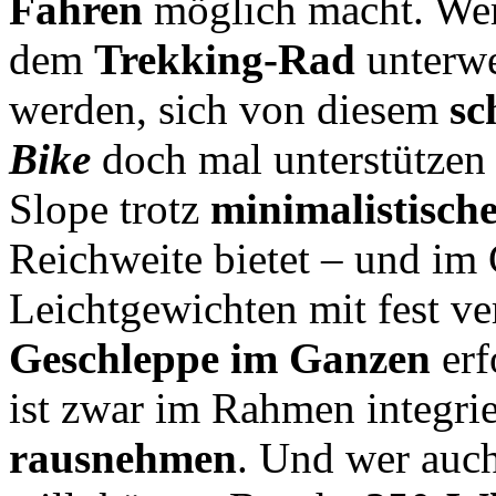
Fahren
möglich macht. Wer 
dem
Trekking-Rad
unterwe
werden, sich von diesem
sc
Bike
doch mal unterstützen 
Slope trotz
minimalistisch
Reichweite bietet – und im
Leichtgewichten mit fest 
Geschleppe im Ganzen
erf
ist zwar im Rahmen integrier
rausnehmen
. Und wer auc