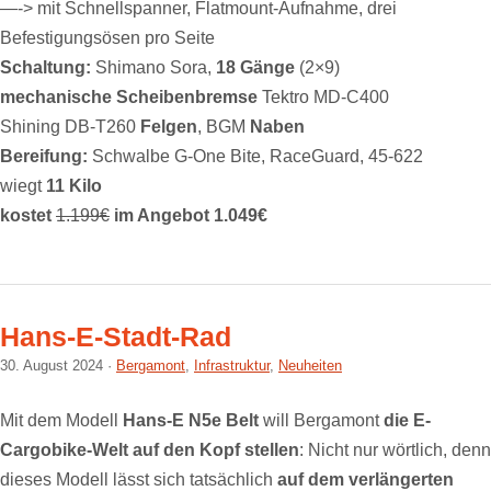
—-> mit Schnellspanner, Flatmount-Aufnahme, drei
Befestigungsösen pro Seite
Schaltung:
Shimano Sora,
18 Gänge
(2×9)
mechanische Scheibenbremse
Tektro MD-C400
Shining DB-T260
Felgen
, BGM
Naben
Bereifung:
Schwalbe G-One Bite, RaceGuard, 45-622
wiegt
11 Kilo
kostet
1.199€
im Angebot 1.049€
Hans-E-Stadt-Rad
30. August 2024
Bergamont
,
Infrastruktur
,
Neuheiten
Mit dem Modell
Hans-E N5e Belt
will Bergamont
die E-
Cargobike-Welt auf den Kopf stellen
: Nicht nur wörtlich, denn
dieses Modell lässt sich tatsächlich
auf dem verlängerten