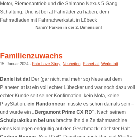
Nanu? Parken in der 2. Dimension!
Familienzuwachs
15. Januar 2024
Foto Love Story
,
Neuheiten
,
Planet at
,
Werkstatt
Daniel
ist da!
Der (gar nicht mal mehr so) Neue auf dem
Planeten at ist ein voll echter Lübecker und war noch dazu voll
echter Kunde seit seiner Konfirmation: kein Mofa, keine
PlayStation,
ein Randonneur
musste es schon damals sein –
und wurde ein
„Bergamont Prime CX RD“
. Nach seinem
Schulpraktikum bei uns
brachte ihn die Zeitfahrmaschine
eines Kollegen endgültig auf den Geschmack: nächster Halt
Carbon-Renner
„Scott Foil“. Damit war auch klar: viel Straße