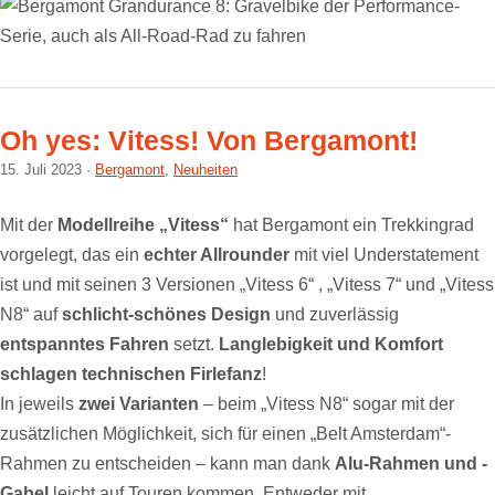
Oh yes: Vitess! Von Bergamont!
15. Juli 2023
Bergamont
,
Neuheiten
Mit der
Modellreihe „Vitess“
hat Bergamont ein Trekkingrad
vorgelegt, das ein
echter Allrounder
mit viel Understatement
ist und mit seinen 3 Versionen „Vitess 6“ , „Vitess 7“ und „Vitess
N8“ auf
schlicht-schönes Design
und zuverlässig
entspanntes Fahren
setzt.
Langlebigkeit und Komfort
schlagen technischen Firlefanz
!
In jeweils
zwei Varianten
– beim „Vitess N8“ sogar mit der
zusätzlichen Möglichkeit, sich für einen „Belt Amsterdam“-
Rahmen zu entscheiden – kann man dank
Alu-Rahmen und -
Gabel
leicht auf Touren kommen. Entweder mit