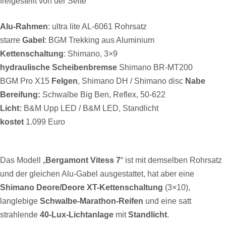
Alu-Rahmen
: ultra lite AL-6061 Rohrsatz
starre
Gabel
: BGM Trekking aus Aluminium
Kettenschaltung
: Shimano, 3×9
hydraulische Scheibenbremse
Shimano BR-MT200
BGM Pro X15
Felgen
, Shimano DH / Shimano disc
Nabe
Bereifung:
Schwalbe Big Ben, Reflex, 50-622
Licht:
B&M Upp LED / B&M LED, Standlicht
kostet
1.099 Euro
Das Modell „
Bergamont Vitess 7
“ ist mit demselben Rohrsatz
und der gleichen Alu-Gabel ausgestattet, hat aber eine
Shimano Deore/Deore XT-Kettenschaltung
(3×10),
langlebige
Schwalbe-Marathon-Reifen
und eine satt
strahlende
40-Lux-Lichtanlage
mit
Standlicht
.