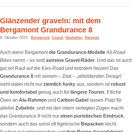
Glänzender graveln: mit dem
Bergamont Grandurance 8
9. Oktober 2023
Bergamont
,
Gravel
,
Neuheiten
,
Rennrad
Auch wenn Bergamont
die Grandurance-Modelle
All-Road-
Bikes
nennt – es sind
astreine Gravel-Räder
. Und das ist auch
gut so! Rauf auf die
Kies-Road
und trotzdem heizen! Das
Grandurance 8
mit seinem – Zitat – „stilbildenden Design“
sieht dabei nicht nur
ziemlich funky
aus, sondern ist
robust
und komfortabel
genug auch für
längere Touren
. Etliche
Ösen an
Alu-Rahmen
und
Carbon-Gabel
lassen Platz für
allerlei
Zubehör
, und mit den intern verlegten Zügen macht
das Grandurance 8 nicht nur
einen puristischen Eindruck
,
sondern auch das sonst oft figelinsche
Bepacken
leicht.
Sachen zusammenpacken und
dem Regen davonfahren!