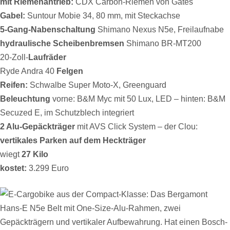
mit Riemenantrieb:
CDX Carbon-Riemen von Gates
Gabel:
Suntour Mobie 34, 80 mm, mit Steckachse
5-Gang-Nabenschaltung
Shimano Nexus N5e, Freilaufnabe
hydraulische Scheibenbremsen
Shimano BR-MT200
20-Zoll-
Laufräder
Ryde Andra 40
Felgen
Reifen:
Schwalbe Super Moto-X, Greenguard
Beleuchtung
vorne: B&M Myc mit 50 Lux, LED – hinten: B&M
Secuzed E, im Schutzblech integriert
2 Alu-Gepäckträger
mit AVS Click System – der Clou:
vertikales Parken auf dem Heckträger
wiegt
27 Kilo
kostet:
3.299 Euro