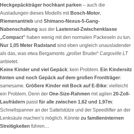
Heckgepäckträger hochkant parken
– auch die
Ausladungen dieses Modells mit
Bosch-Motor
,
Riemenantrieb
und
Shimano-Nexus-5-Gang-
Nabenschaltung
aus der
Lastenrad-Zwischenklasse
„Compact“
haben wenig mit den normalen Packeseln zu tun.
Nur 1,05 Meter Radstand
sind eben ungleich unausladender
als das, was etwa Bergamonts „großer Bruder“
Cargoville LT
anbietet.
Keine Kinder und viel Gepäck
: kein Problem.
Ein Kindersitz
hinten und noch Gepäck auf dem großen Frontträger
:
samesame.
Größere Kinder mit Bock auf E-Bike
: vielleicht
ein Problem. Denn der
One-Size-Rahmen
mit agilen
20-Zoll-
Laufrädern
passt
für alle
zwischen 1,62 und 1,97m
:
Schnellspanner an der Sattelstütze und der Speedlifter an der
Lenksäule machen’s möglich. Könnte
zu familieninternen
Streitigkeiten
führen…