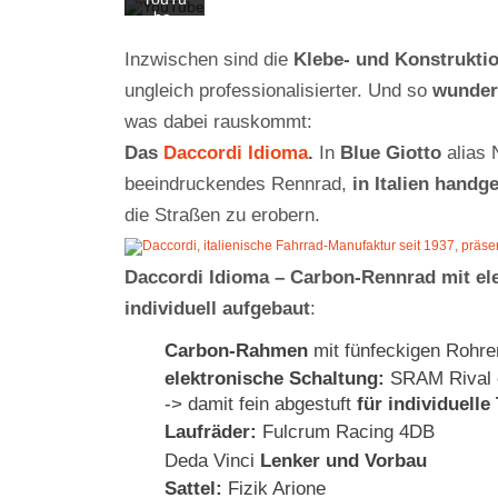
be.
Mehr
erfahr
Inzwischen sind die
Klebe- und Konstrukti
en
ungleich professionalisierter. Und so
wunde
Video
was dabei rauskommt:
laden
Das
Daccordi Idioma
.
In
Blue Giotto
alias 
beeindruckendes Rennrad,
in Italien hand
YouTub
e immer
die Straßen zu erobern.
entsper
ren
Daccordi Idioma – Carbon-Rennrad mit el
individuell aufgebaut
:
Carbon-Rahmen
mit fünfeckigen Rohre
elektronische Schaltung:
SRAM Rival 
-> damit fein abgestuft
für individuelle
Laufräder:
Fulcrum Racing 4DB
Deda Vinci
Lenker und Vorbau
Sattel:
Fizik Arione