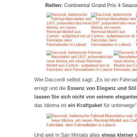
Reifen:
Continental Grand Prix 4 Seaso
Wie Daccordi selbst sagt: „Es ist ein Fahrra
erregt und die
Essenz von Eleganz und Stil
lassen Sie sich nicht von seinem elegant
Mit
das Idioma ist
ein Kraftpaket
für unterwegs“
dem
Laden
des
Videos
akzept
ieren
Und weil in San Miniato alles
etwas kleiner
Sie die