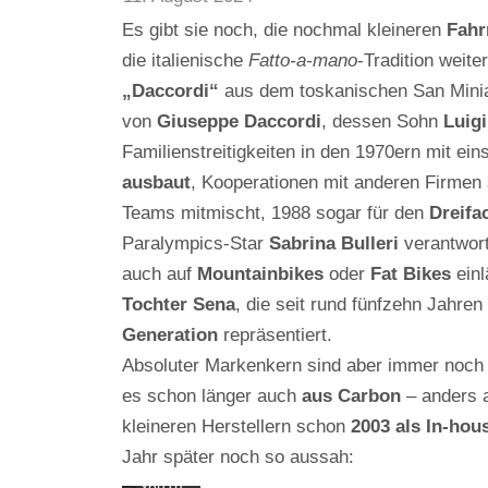
Es gibt sie noch, die nochmal kleineren
Fahr
die italienische
Fatto-a-mano
-Tradition weite
„Daccordi“
aus dem toskanischen San Mini
von
Giuseppe Daccordi
, dessen Sohn
Luigi
Familienstreitigkeiten in den 1970ern mit ein
ausbaut
, Kooperationen mit anderen Firmen s
Teams mitmischt, 1988 sogar für den
Dreifa
Paralympics-Star
Sabrina Bulleri
verantwort
auch auf
Mountainbikes
oder
Fat Bikes
einl
Mit
dem
Tochter Sena
, die seit rund fünfzehn Jahren
Laden
des
Generation
repräsentiert.
Videos
Absoluter Markenkern sind aber immer noc
akzept
ieren
es schon länger auch
aus Carbon
– anders a
Sie die
Daten
kleineren Herstellern schon
2003 als In-hou
schutz
erkläru
Jahr später noch so aussah:
ng von
YouTu