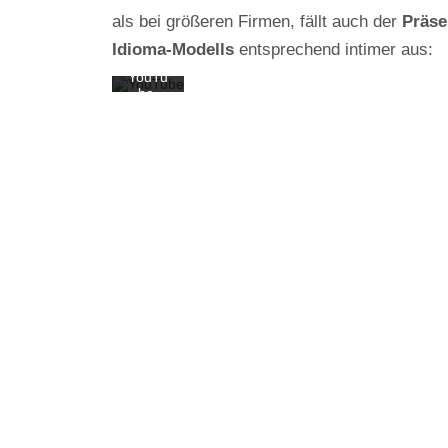
Daten
als bei größeren Firmen, fällt auch der
Präse
schutz
erkläru
Idioma-Modells
entsprechend intimer aus:
ng von
YouTu
be.
Mehr
erfahr
en
Video
laden
YouTub
e immer
entsper
ren