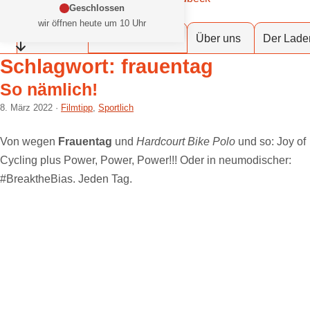
Zum Inhalt springen
Geschlossen
at Fahrräder Lübeck
wir öffnen heute um 10 Uhr
Dein Fahrradladen in deiner Stadt
Werkstattservice
Fahrräder
Über uns
Der Lade
Öffnungszeiten einklappen
Schlagwort:
frauentag
So nämlich!
8. März 2022
Filmtipp
,
Sportlich
Von wegen
Frauentag
und
Hardcourt Bike Polo
und so: Joy of
Cycling plus Power, Power, Power!!! Oder in neumodischer:
#BreaktheBias. Jeden Tag.