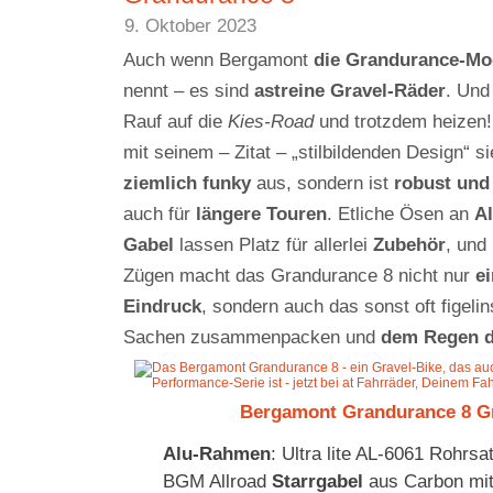
9. Oktober 2023
Auch wenn Bergamont
die Grandurance-Mo
nennt – es sind
astreine Gravel-Räder
. Und
Rauf auf die
Kies-Road
und trotzdem heizen
mit seinem – Zitat – „stilbildenden Design“ si
ziemlich funky
aus, sondern ist
robust und
auch für
längere Touren
. Etliche Ösen an
A
Gabel
lassen Platz für allerlei
Zubehör
, und
Zügen macht das Grandurance 8 nicht nur
e
Eindruck
, sondern auch das sonst oft figel
Sachen zusammenpacken und
dem Regen d
Bergamont Grandurance 8 Gr
Alu-Rahmen
: Ultra lite AL-6061 Rohrsa
BGM Allroad
Starrgabel
aus Carbon mi