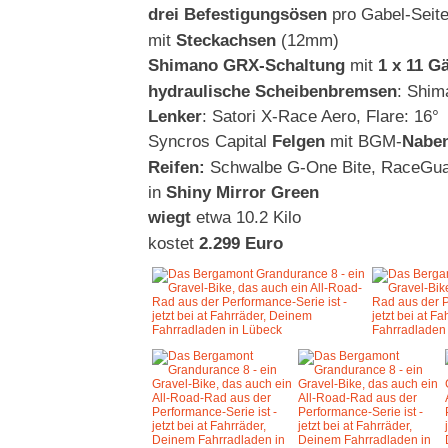
drei Befestigungsösen
pro Gabel-Seit
mit
Steckachsen
(12mm)
Shimano GRX-Schaltung
mit
1 x 11 G
hydraulische Scheibenbremsen
: Shi
Lenker
: Satori X-Race Aero, Flare: 16°
Syncros Capital
Felgen
mit BGM-
Nabe
Reifen:
Schwalbe G-One Bite, RaceGua
in
Shiny Mirror Green
wiegt
etwa 10.2 Kilo
kostet
2.299 Euro