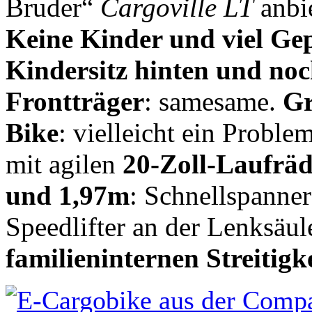
Bruder“
Cargoville LT
anbie
Keine Kinder und viel Ge
Kindersitz hinten und no
Frontträger
: samesame.
Gr
Bike
: vielleicht ein Probl
mit agilen
20-Zoll-Laufrä
und 1,97m
: Schnellspanner
Speedlifter an der Lenksäu
familieninternen Streitigk