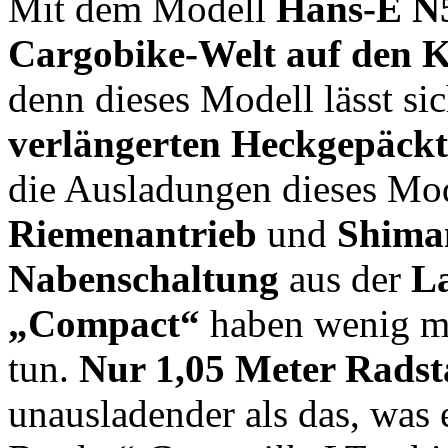
Mit dem Modell
Hans-E N5
Cargobike-Welt auf den Ko
denn dieses Modell lässt si
verlängerten Heckgepäck
die Ausladungen dieses Mo
Riemenantrieb
und
Shima
Nabenschaltung
aus der
La
„Compact“
haben wenig mi
tun.
Nur 1,05 Meter Rads
unausladender als das, was