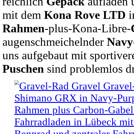
reichlich
Gepäck
aufladen
mit dem
Kona Rove LTD
i
Rahmen
-plus-Kona-Libre-
augenschmeichelnder
Navy
uns aufgebaut mit sportive
Puschen
sind problemlos d