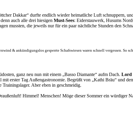
ttcher Dakkar“ durfte endlich wieder heimatliche Luft schnuppern, und d
r denn auch alle drei hiesigen
Must-Sees
: Eiderstauwerk, Husums Nordse
en mussten, die jeweils nur für ein paar nächtliche Stunden den Schna
genwind & ankündigungslos gesperrte Schafswiesen waren schnell vergessen. So sch
 Südosten, ganz neu nun mit einem „Basso Diamante“ aufm Dach.
Lord
eil mit erster Tag Außengastronomie. Begrüßt von „Kathi Bräu“ und 
e Trainingslager. Aber eben in geschmeidig.
 Draußenluft! Himmel! Menschen! Möge dieser Sommer ein würdiger Nac