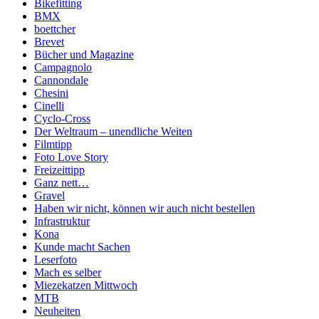
Bikefitting
BMX
boettcher
Brevet
Bücher und Magazine
Campagnolo
Cannondale
Chesini
Cinelli
Cyclo-Cross
Der Weltraum – unendliche Weiten
Filmtipp
Foto Love Story
Freizeittipp
Ganz nett…
Gravel
Haben wir nicht, können wir auch nicht bestellen
Infrastruktur
Kona
Kunde macht Sachen
Leserfoto
Mach es selber
Miezekatzen Mittwoch
MTB
Neuheiten