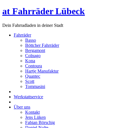
at Fahrräder Lübeck
Dein Fahrradladen in deiner Stadt
Fahrräder
Basso
Böttcher Fahrräder
Bergamont
Colnago
Kona
Contoura
Hartje Manufaktur
Quantec
Scott
Tommasini
Werkstattservice
Über uns
Kontakt
Jens Lüken
Fabian Börschig
Daniel Nolte