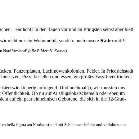
hen – endlich!! In den Tagen vor und an Pfingsten selbst aber hieß
 wir nicht nur ein Wohnmobil, sondern auch unsere
Räder
mit!!!
on Nordfriesland!
(alle Bilder: N. Kossel)
ücken, Panzerplatten, Lachmöwenkolonien, Felder. In Friedrichstadt
setzen, Pizza bestellen und essen, ein großes Fass-Jever trinken.
anisiert wie kicherig aufregend. Und nochmal ja, wir mussten uns
ler Öffentlichkeit. Ob nu auf Ausflugslokalschemeln oder eben im
cht auf ein paar einheimisch Geborene, die sich in die 12-Grad-
chten bella figura am Nordseestrand mit Schlemmer-Imbiss und verfuhren uns