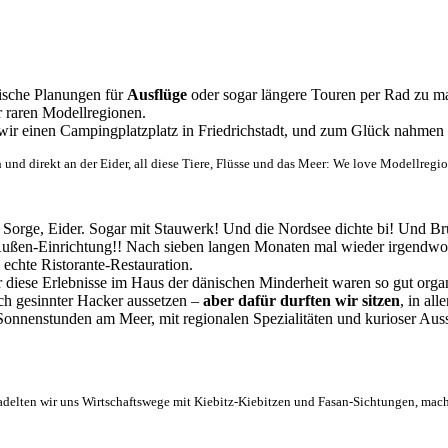
tische Planungen für
Ausflüge
oder sogar längere Touren per Rad zu mac
r raren Modellregionen.
wir einen Campingplatzplatz in Friedrichstadt, und zum Glück nahmen
d direkt an der Eider, all diese Tiere, Flüsse und das Meer: We love Modellregi
 Sorge, Eider. Sogar mit Stauwerk! Und die Nordsee dichte bi! Und Br
ußen-Einrichtung!! Nach sieben langen Monaten mal wieder irgendwo hin
 echte Ristorante-Restauration.
ber diese Erlebnisse im Haus der dänischen Minderheit waren so gut org
ch gesinnter Hacker aussetzen –
aber dafür durften wir sitzen
, in al
onnenstunden am Meer, mit regionalen Spezialitäten und kurioser Aussi
 erradelten wir uns Wirtschaftswege mit Kiebitz-Kiebitzen und Fasan-Sichtungen, ma