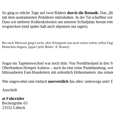
So ging es etliche Tage auf zwei Rädern
durch die Botanik
: Das „Bö
mit dem austrainierten Pedalierer mitzuhalten. In der Tat schafften wi
Dass wir mehrere Krähenkolonien um unseren Schlafplatz herum ertrag
wegstecken (und später halt auch abputzen ma sagen).
Bis nach Witzwort ging’s nicht, aber Scheppern war auch schon schön, selbst Ge
Helmchen folgten, jippie!
(alle Bilder: N. Kossel)
Sogar ein Tapetenwechsel war noch drin: Von Nordfriesland in den
Oberfranken-Hotspot Aufsess – auch da eine reine Punktlandung, w
blitzsauberen Fast-Hundertern mit ordentlich Höhenmetern: das reinst
Wie ungewohnt und einfach
unersetzlich
das alles: unterwegs sein!
Anschrift
at Fahrräder
Beckergrube 63
23552 Lübeck