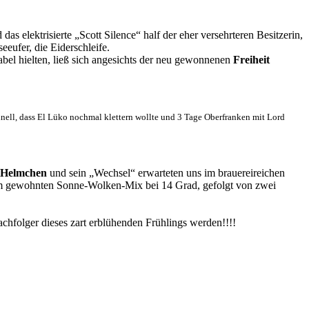
as elektrisierte „Scott Silence“ half der eher versehrteren Besitzerin,
eufer, die Eiderschleife.
bel hielten, ließ sich angesichts der neu gewonnenen
Freiheit
nell, dass El Lüko nochmal klettern wollte und 3 Tage Oberfranken mit Lord
 Helmchen
und sein „Wechsel“ erwarteten uns im brauereireichen
dem gewohnten Sonne-Wolken-Mix bei 14 Grad, gefolgt von zwei
hfolger dieses zart erblühenden Frühlings werden!!!!