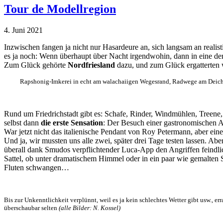
Tour de Modellregion
4. Juni 2021
Inzwischen fangen ja nicht nur Hasardeure an, sich langsam an realis
es ja noch: Wenn überhaupt über Nacht irgendwohin, dann in eine de
Zum Glück gehörte
Nordfriesland
dazu, und zum Glück ergatterten 
Rapshonig-Imkerei in echt am walachaiigen Wegesrand, Radwege am Deich un
Rund um Friedrichstadt gibt es: Schafe, Rinder, Windmühlen, Treene,
selbst dann
die erste Sensation
: Der Besuch einer gastronomischen A
War jetzt nicht das italienische Pendant von Roy Petermann, aber eine
Und ja, wir mussten uns alle zwei, später drei Tage testen lassen. A
überall dank Smudos verpflichtender Luca-App den Angriffen feindli
Sattel, ob unter dramatischem Himmel oder in ein paar wie gemalten S
Fluten schwangen…
Bis zur Unkenntlichkeit verplünnt, weil es ja kein schlechtes Wetter gibt usw.,
überschaubar selten
(alle Bilder: N. Kossel)