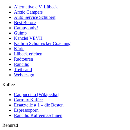
Alternative e.V. Lübeck
Arctic Campers
Auto Service Schubert
Best Before
Campy only!
Guimp
Kanzlei VEVH
Kathrin Schomacker Coaching
Kürle
Lübeck erleben
Radtouren
Rancilio
Treibsand
Webdesign
Kaffee
Cappuccino [Wikipedia]
Carroux Kaffee
Ersatzteile # 1 – die Besten
Espressoporn
Rancilio Kaffeemaschinen
Rennrad