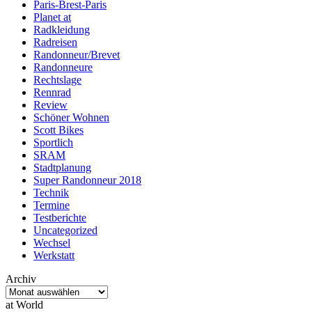
Paris-Brest-Paris
Planet at
Radkleidung
Radreisen
Randonneur/Brevet
Randonneure
Rechtslage
Rennrad
Review
Schöner Wohnen
Scott Bikes
Sportlich
SRAM
Stadtplanung
Super Randonneur 2018
Technik
Termine
Testberichte
Uncategorized
Wechsel
Werkstatt
Archiv
Archiv
at World