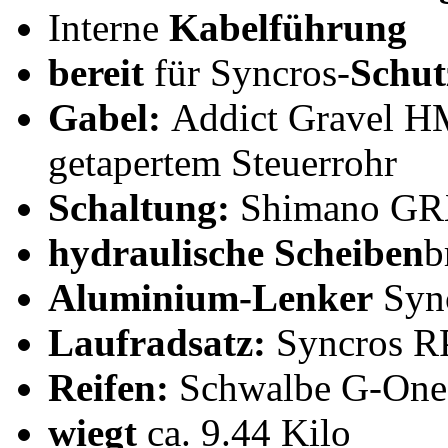
Interne
Kabelführung
bereit
für Syncros-
Schut
Gabel:
Addict Gravel H
getapertem Steuerrohr
Schaltung:
Shimano G
hydraulische Scheiben
b
Aluminium-Lenker
Sync
Laufradsatz:
Syncros R
Reifen:
Schwalbe G-One
wiegt
ca. 9.44 Kilo