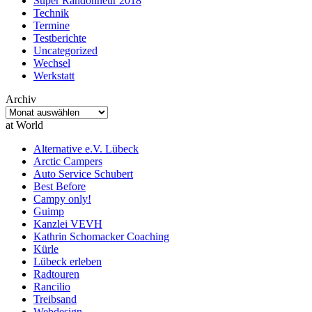
Super Randonneur 2018
Technik
Termine
Testberichte
Uncategorized
Wechsel
Werkstatt
Archiv
Archiv
at World
Alternative e.V. Lübeck
Arctic Campers
Auto Service Schubert
Best Before
Campy only!
Guimp
Kanzlei VEVH
Kathrin Schomacker Coaching
Kürle
Lübeck erleben
Radtouren
Rancilio
Treibsand
Webdesign