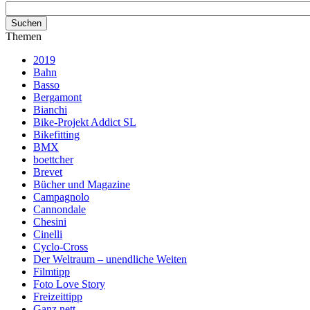
Themen
2019
Bahn
Basso
Bergamont
Bianchi
Bike-Projekt Addict SL
Bikefitting
BMX
boettcher
Brevet
Bücher und Magazine
Campagnolo
Cannondale
Chesini
Cinelli
Cyclo-Cross
Der Weltraum – unendliche Weiten
Filmtipp
Foto Love Story
Freizeittipp
Ganz nett…