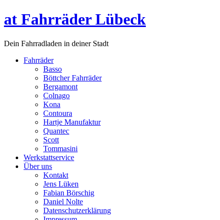
at Fahrräder Lübeck
Dein Fahrradladen in deiner Stadt
Fahrräder
Basso
Böttcher Fahrräder
Bergamont
Colnago
Kona
Contoura
Hartje Manufaktur
Quantec
Scott
Tommasini
Werkstattservice
Über uns
Kontakt
Jens Lüken
Fabian Börschig
Daniel Nolte
Datenschutzerklärung
Impressum