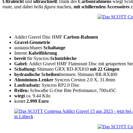
Ultraleicht
und
ultraschnell
: Dank des
Carbonrahmens
wiegt Scot
route
, und dabei
bella figura
machen,
mit schillernden Accessoires
z
Addict Gravel Disc HMF
Carbon-Rahmen
Gravel-Geometrie
austauschbares
Schaltauge
Interne
Kabelführung
bereit
für Syncros-
Schutzbleche
Gabel:
Addict Gravel HMF Flatmount Disc mit getapertem Ste
Schaltung:
Shimano GRX RD-RX810
mit 22 Gängen
hydraulische Scheiben
bremsen: Shimano BR-RX400
Aluminium-Lenker
Syncros Creston 2.0 X, 31.8mm
Laufradsatz:
Syncros RP2.0 Disc
Reifen:
Schwalbe G-One Bite Performance, 700x45C
wiegt
ca. 9.44 Kilo
kostet
2.999 Euro