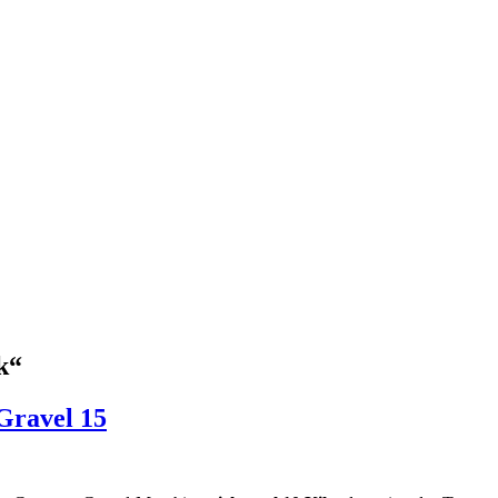
k“
Gravel 15