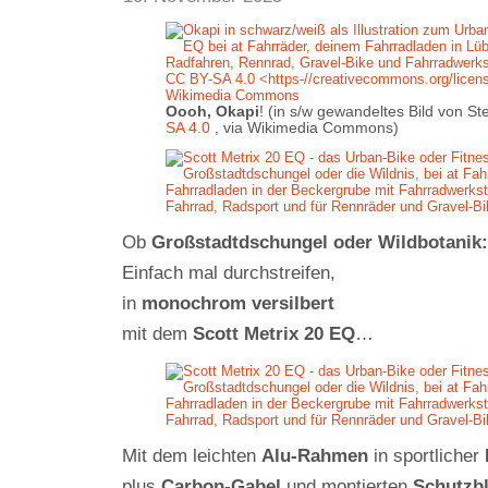
Oooh, Okapi
! (in s/w gewandeltes Bild von S
SA 4.0
, via Wikimedia Commons)
Ob
Großstadtdschungel oder Wildbotanik:
Einfach mal durchstreifen,
in
monochrom versilbert
mit dem
Scott Metrix 20 EQ
…
Mit dem leichten
Alu-Rahmen
in sportlicher
plus
Carbon-Gabel
und montierten
Schutzb