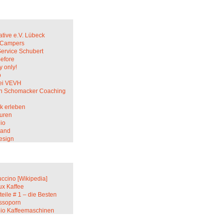
ative e.V. Lübeck
c Campers
Service Schubert
Before
 only!
p
ei VEVH
in Schomacker Coaching
k erleben
uren
io
sand
esign
ccino [Wikipedia]
ux Kaffee
teile # 1 – die Besten
ssoporn
lio Kaffeemaschinen