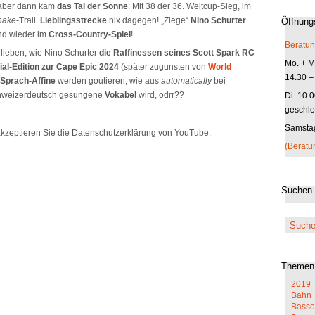
– aber dann kam
das Tal der Sonne
: Mit 38 der 36. Weltcup-Sieg, im
nake
-Trail.
Lieblingsstrecke
nix dagegen! „Ziege“
Nino Schurter
Öffnung
nd wieder im
Cross-Country-Spiel
!
Beratun
lieben, wie Nino Schurter
die Raffinessen seines Scott Spark
RC
Mo. + Mi
ial-Edition zur Cape Epic 2024
(später zugunsten von
World
14.30 –
Sprach-Affine
werden goutieren, wie aus
automatically
bei
chweizerdeutsch gesungene
Vokabel
wird, odrr??
Di. 10.
geschlo
Samstag
kzeptieren Sie die Datenschutzerklärung von YouTube.
(Beratu
Suchen
Themen
2019
Bahn
Basso