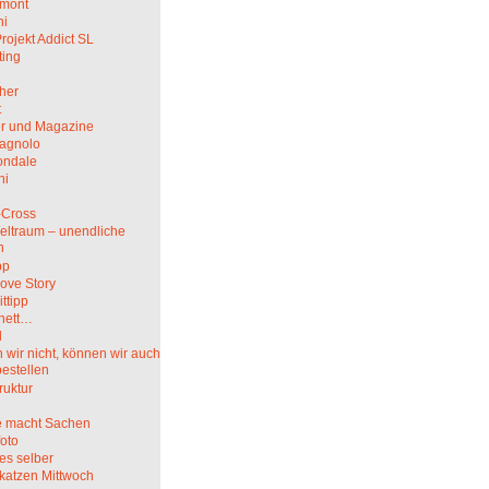
mont
hi
rojekt Addict SL
ting
her
t
r und Magazine
agnolo
ndale
ni
i
-Cross
eltraum – unendliche
n
pp
ove Story
ittipp
nett…
l
wir nicht, können wir auch
bestellen
truktur
 macht Sachen
oto
es selber
katzen Mittwoch