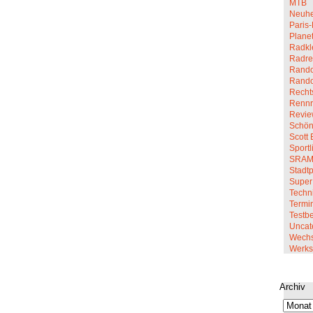
MTB
Neuhe
Paris-
Planet
Radkl
Radre
Rando
Rand
Recht
Renn
Revi
Schön
Scott 
Sportl
SRA
Stadt
Super
Techn
Termi
Testbe
Uncat
Wechs
Werkst
Archiv
Archiv