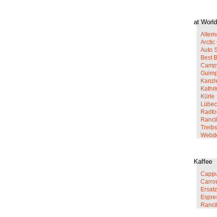
at World
Altern
Arcti
Auto 
Best 
Campy
Guim
Kanzl
Kathr
Kürle
Lübec
Radto
Rancil
Treib
Webd
Kaffee
Cappu
Carro
Ersatz
Espre
Ranci