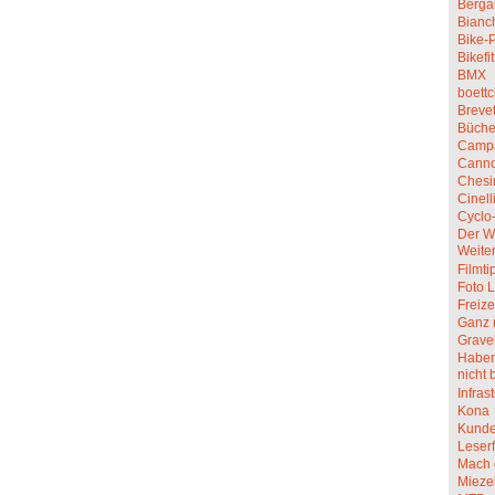
Berga
Bianc
Bike-P
Bikefit
BMX
boettc
Breve
Büche
Camp
Canno
Chesi
Cinell
Cyclo
Der W
Weite
Filmti
Foto L
Freize
Ganz 
Grave
Haben 
nicht 
Infras
Kona
Kunde
Leserf
Mach 
Mieze