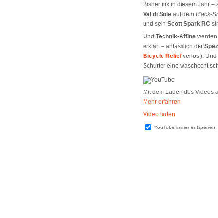
Bisher nix in diesem Jahr 
Val di Sole
auf dem
Black-S
und sein
Scott Spark RC
si
Und
Technik-Affine
werden 
erklärt – anlässlich der
Spez
Bicycle Relief
verlost). Und
Schurter eine waschecht s
Mit dem Laden des Videos a
Mehr erfahren
Video laden
YouTube immer entsperren