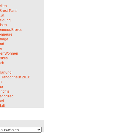
iten
Brest-Paris
 at
eidung
isen
nneur/Brevet
onneure
slage
rad
ew
er Wohnen
Bikes
ich
M
planung
 Randonneur 2018
ik
ne
richte
egorized
el
att