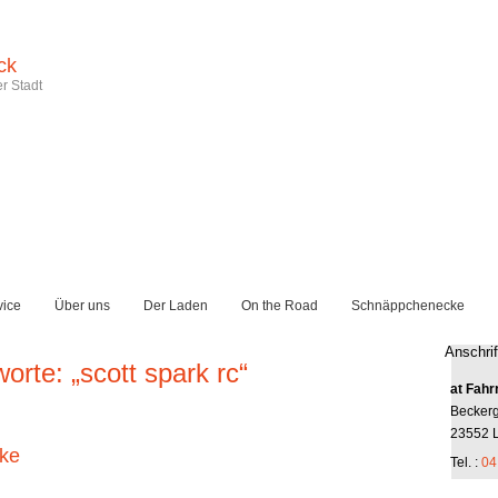
ck
r Stadt
vice
Über uns
Der Laden
On the Road
Schnäppchenecke
Anschrif
orte: „scott spark rc“
at Fahr
Becker
23552 
ake
Tel. :
04