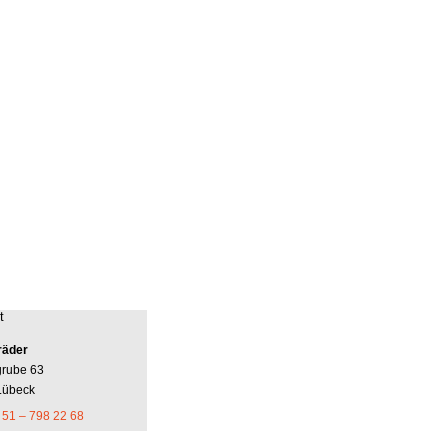
t
räder
grube 63
Lübeck
 51 – 798 22 68